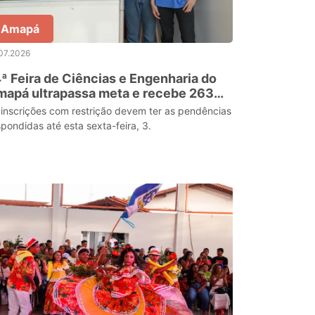
Amapá
07.2026
ª Feira de Ciências e Engenharia do
apá ultrapassa meta e recebe 263
ojetos inscritos
 inscrições com restrição devem ter as pendências
spondidas até esta sexta-feira, 3.