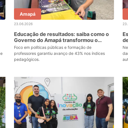
Amapá
23.06.2026
23
Educação de resultados: saiba como o
Es
Governo do Amapá transformou o
de
processo de alfabetização em todo o
e
Foco em políticas públicas e formação de
Ne
estado
de
professores garantiu avanço de 43% nos índices
da
pedagógicos.
aut