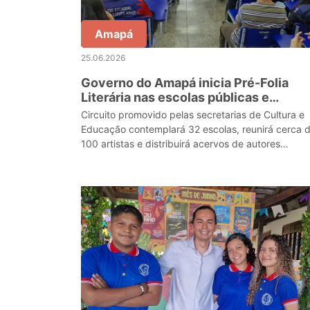
Amapá
25.06.2026
Governo do Amapá inicia Pré-Folia
Literária nas escolas públicas e
fortalece formação de leitores nos 16
Circuito promovido pelas secretarias de Cultura e
municípios
Educação contemplará 32 escolas, reunirá cerca 
100 artistas e distribuirá acervos de autores
amapaenses para estudantes de todo o estado.