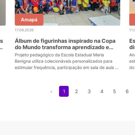
Amapá
17.06.2026
11.
es
Álbum de figurinhas inspirado na Copa
Es
do Mundo transforma aprendizado e
di
incentiva estudantes em escola
Ol
Projeto pedagógico da Escola Estadual Maria
An
estadual de Macapá
Benigna utiliza colecionáveis personalizados para
es
estimular frequência, participação em sala de aula e
do
integração entre mais de 200 alunos do ensino
fundame
‹
1
2
3
4
5
6