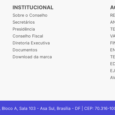
INSTITUCIONAL
A
Sobre o Conselho
R
Secretários
AN
Presidência
T
Conselho Fiscal
V
Diretoria Executiva
F
Documentos
E
Download da marca
T
E
E
A
, Bloco A, Sala 103 - Asa Sul, Brasília - DF | CEP: 70.316-1