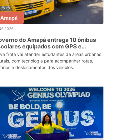
Amapá
06.2026
overno do Amapá entrega 10 ônibus
scolares equipados com GPS e
istema de monitoramento em tempo
va frota vai atender estudantes de áreas urbanas
al
rurais, com tecnologia para acompanhar rotas,
rários e deslocamentos dos veículos.