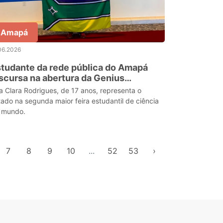
Amapá
06.2026
tudante da rede pública do Amapá
scursa na abertura da Genius
impiad, nos Estados Unidos
a Clara Rodrigues, de 17 anos, representa o
tado na segunda maior feira estudantil de ciência
 mundo.
7
8
9
10
...
52
53
›