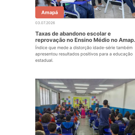
Amapá
03.07.2026
Taxas de abandono escolar e
reprovação no Ensino Médio no Amap
diminuem, segundo dados do Censo
Índice que mede a distorção idade-série também
Escolar 2025
apresentou resultados positivos para a educação
estadual.