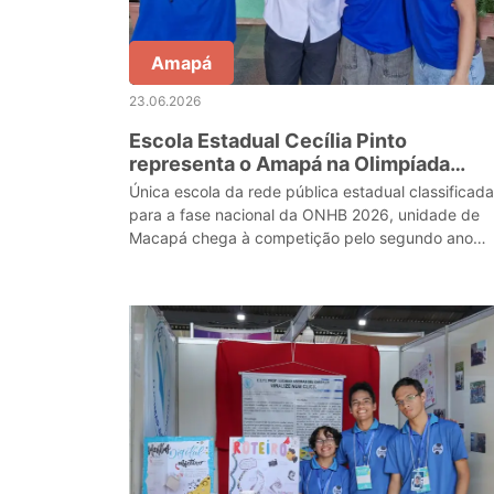
Amapá
23.06.2026
Escola Estadual Cecília Pinto
representa o Amapá na Olimpíada
Nacional de História do Brasil e reforç
Única escola da rede pública estadual classificada
excelência da educação pública
para a fase nacional da ONHB 2026, unidade de
Macapá chega à competição pelo segundo ano
consecutivo e busca resultado ainda melhor com
apoio do Gove