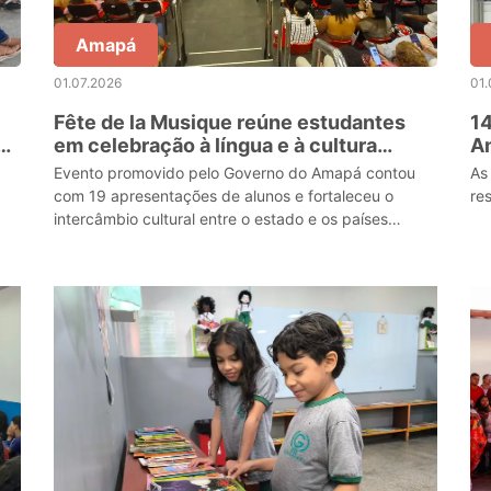
Amapá
01.07.2026
01.
Fête de la Musique reúne estudantes
14
á
em celebração à língua e à cultura
Am
francesa em Macapá
pr
Evento promovido pelo Governo do Amapá contou
As
com 19 apresentações de alunos e fortaleceu o
re
intercâmbio cultural entre o estado e os países
francófonos