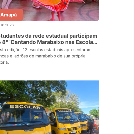
Amapá
.06.2026
tudantes da rede estadual participam
 8° ‘Cantando Marabaixo nas Escolas’,
m Mazagão Velho
sta edição, 12 escolas estaduais apresentaram
nças e ladrões de marabaixo de sua própria
oria.