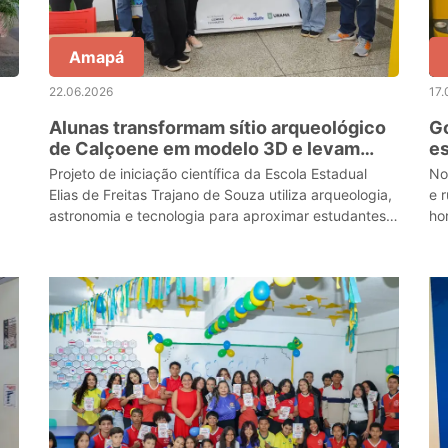
Amapá
22.06.2026
17.
Alunas transformam sítio arqueológico
G
de Calçoene em modelo 3D e levam
e
a
patrimônio amapaense para dentro da
s
Projeto de iniciação científica da Escola Estadual
No
escola em Porto Grande
re
Elias de Freitas Trajano de Souza utiliza arqueologia,
e 
astronomia e tecnologia para aproximar estudantes
ho
da história e cultura do Amapá.