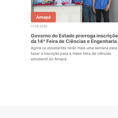
Amapá
17.06.2026
Governo do Estado prorroga inscriçõ
da 14ª Feira de Ciências e Engenharia
do Amapá para o dia 23 de junho
Agora os estudantes terão mais uma semana para
fazer a inscrição para a maior feira de ciências
estudantil do Amapá.