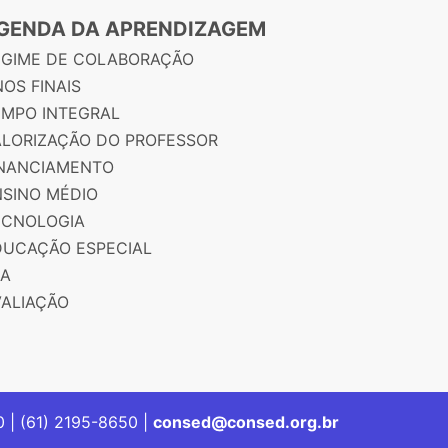
GENDA DA APRENDIZAGEM
EGIME DE COLABORAÇÃO
OS FINAIS
EMPO INTEGRAL
ALORIZAÇÃO DO PROFESSOR
INANCIAMENTO
NSINO MÉDIO
ECNOLOGIA
DUCAÇÃO ESPECIAL
JA
VALIAÇÃO
00 | (61) 2195-8650 |
consed@consed.org.br