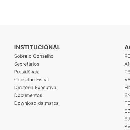
INSTITUCIONAL
A
Sobre o Conselho
R
Secretários
AN
Presidência
T
Conselho Fiscal
V
Diretoria Executiva
F
Documentos
E
Download da marca
T
E
E
A