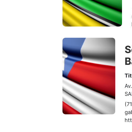
S
B
Ti
Av
SA
(7
ga
ht