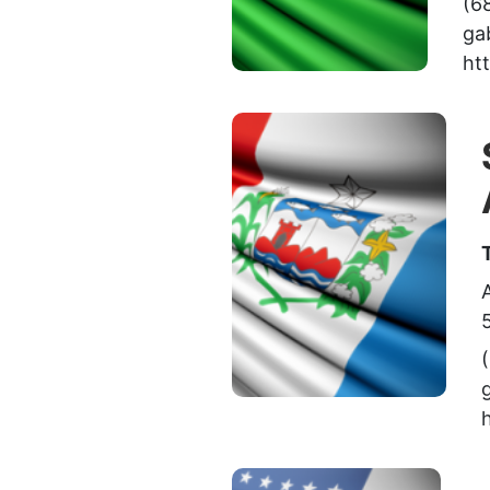
(6
ga
ht