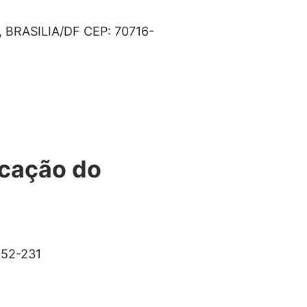
e, BRASILIA/DF CEP: 70716-
ucação do
.052-231