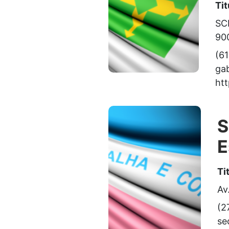
Tit
SCN
90
(6
ga
ht
S
E
Ti
Av
(2
se