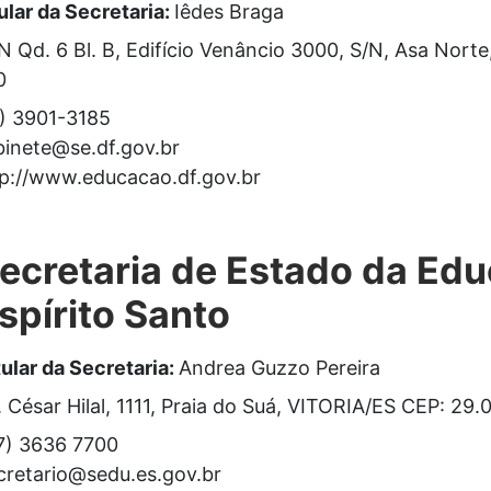
ular da Secretaria:
Iêdes Braga
 Qd. 6 Bl. B, Edifício Venâncio 3000, S/N, Asa Nort
0
1) 3901-3185
binete@se.df.gov.br
tp://www.educacao.df.gov.br
ecretaria de Estado da Ed
spírito Santo
tular da Secretaria:
Andrea Guzzo Pereira
. César Hilal, 1111, Praia do Suá, VITORIA/ES CEP: 29
7) 3636 7700
cretario@sedu.es.gov.br