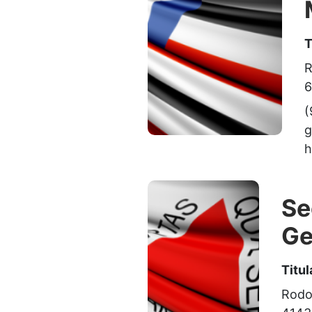
T
R
6
(
g
h
Se
Ge
Titul
Rodov