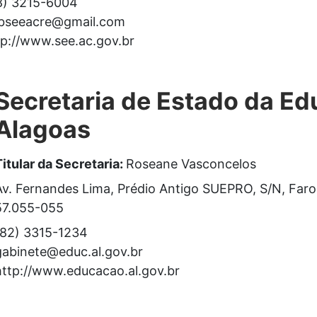
8) 3215-6004
bseeacre@gmail.com
tp://www.see.ac.gov.br
Secretaria de Estado da E
Alagoas
Titular da Secretaria:
Roseane Vasconcelos
Av. Fernandes Lima, Prédio Antigo SUEPRO, S/N, Far
57.055-055
(82) 3315-1234
gabinete@educ.al.gov.br
http://www.educacao.al.gov.br