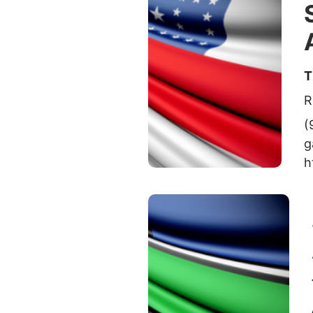
T
R
(
g
h