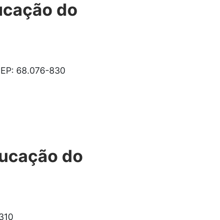
ucação do
CEP: 68.076-830
ducação do
310