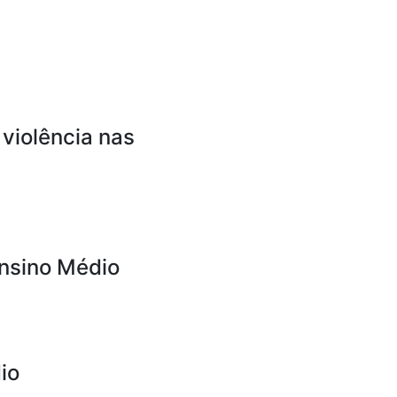
 violência nas
Ensino Médio
io