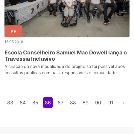
PE
16.05.2018
Escola Conselheiro Samuel Mac Dowell lança o
Travessia Inclusivo
A criação da nova modalidade do projeto só foi possível após
consultas públicas com pais, responsáveis e comunidade
2
83
84
85
86
87
88
89
90
91
›