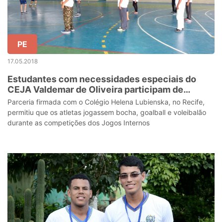
PE
17.05.2018
Estudantes com necessidades especiais do
CEJA Valdemar de Oliveira participam de
competição de jogos
Parceria firmada com o Colégio Helena Lubienska, no Recife,
permitiu que os atletas jogassem bocha, goalball e voleibalão
durante as competições dos Jogos Internos