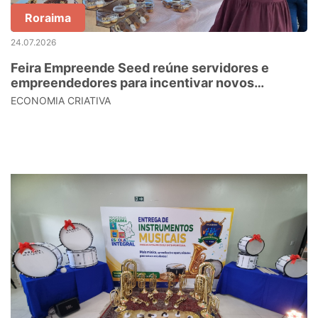
Roraima
24.07.2026
Feira Empreende Seed reúne servidores e
empreendedores para incentivar novos
negócios
ECONOMIA CRIATIVA