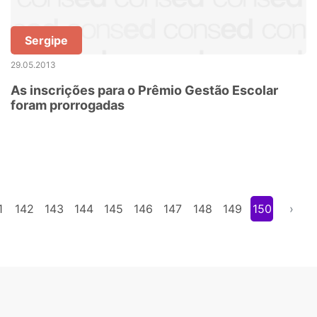
Sergipe
29.05.2013
As inscrições para o Prêmio Gestão Escolar
foram prorrogadas
1
142
143
144
145
146
147
148
149
150
›