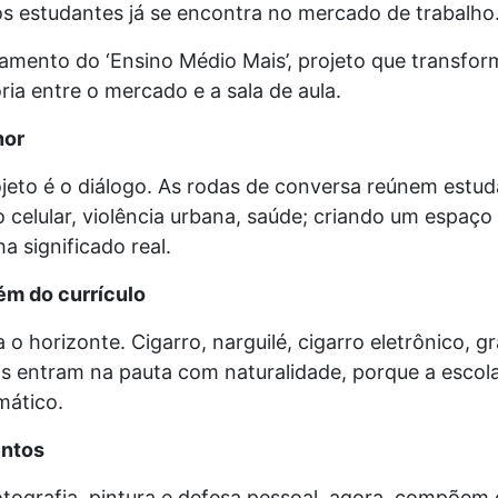
s estudantes já se encontra no mercado de trabalho
jamento do ‘Ensino Médio Mais’, projeto que transfor
ria entre o mercado e a sala de aula.
hor
ojeto é o diálogo. As rodas de conversa reúnem estu
 celular, violência urbana, saúde; criando um espaç
 significado real.
ém do currículo
a o horizonte. Cigarro, narguilé, cigarro eletrônico, 
s entram na pauta com naturalidade, porque a escol
mático.
entos
ografia, pintura e defesa pessoal, agora, compõem o