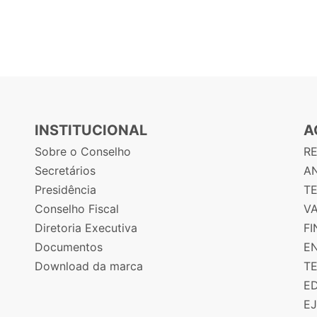
INSTITUCIONAL
A
Sobre o Conselho
R
Secretários
AN
Presidência
T
Conselho Fiscal
V
Diretoria Executiva
F
Documentos
E
Download da marca
T
E
E