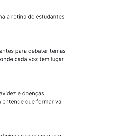
.
ma a rotina de estudantes
dantes para debater temas
o onde cada voz tem lugar
gravidez e doenças
a entende que formar vai
ficinas e revelam que o