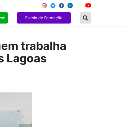
gem
Escola de Formação
uem trabalha
ês Lagoas