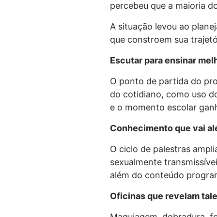
percebeu que a maioria do
A situação levou ao plane
que constroem sua trajetó
Escutar para ensinar mel
O ponto de partida do pr
do cotidiano, como uso do
e o momento escolar ganha
Conhecimento que vai al
O ciclo de palestras ampli
sexualmente transmissívei
além do conteúdo progra
Oficinas que revelam tal
Maquiagem, dobradura, fot