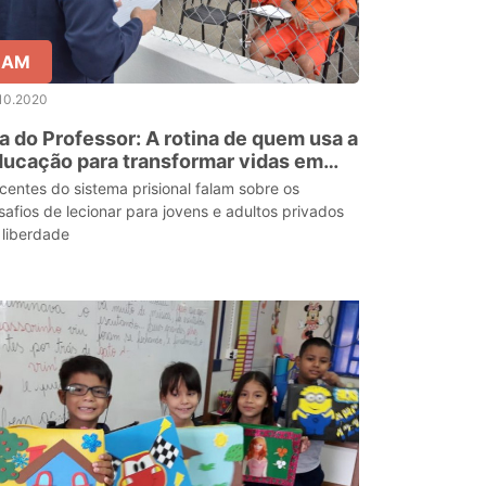
AM
10.2020
a do Professor: A rotina de quem usa a
ucação para transformar vidas em
idades prisionais do AM
centes do sistema prisional falam sobre os
safios de lecionar para jovens e adultos privados
 liberdade