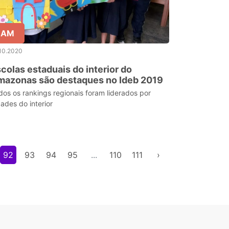
AM
10.2020
colas estaduais do interior do
mazonas são destaques no Ideb 2019
dos os rankings regionais foram liderados por
dades do interior
92
93
94
95
...
110
111
›