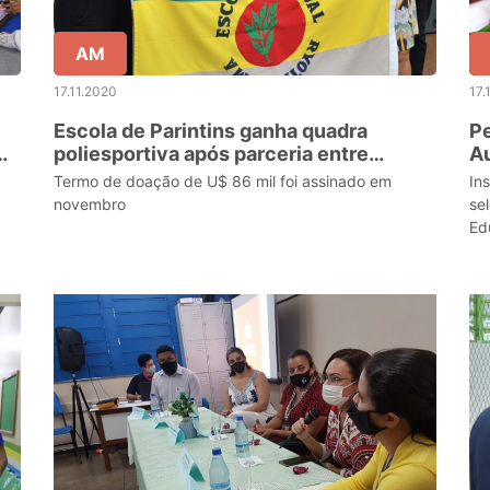
AM
17.11.2020
17.
Escola de Parintins ganha quadra
Pe
poliesportiva após parceria entre
Au
Secretaria de Educação e Consulado-
tr
Termo de doação de U$ 86 mil foi assinado em
In
Geral do Japão
novembro
se
Ed