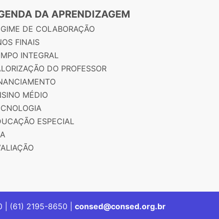
GENDA DA APRENDIZAGEM
EGIME DE COLABORAÇÃO
OS FINAIS
EMPO INTEGRAL
ALORIZAÇÃO DO PROFESSOR
INANCIAMENTO
NSINO MÉDIO
ECNOLOGIA
DUCAÇÃO ESPECIAL
JA
VALIAÇÃO
00 | (61) 2195-8650 |
consed@consed.org.br