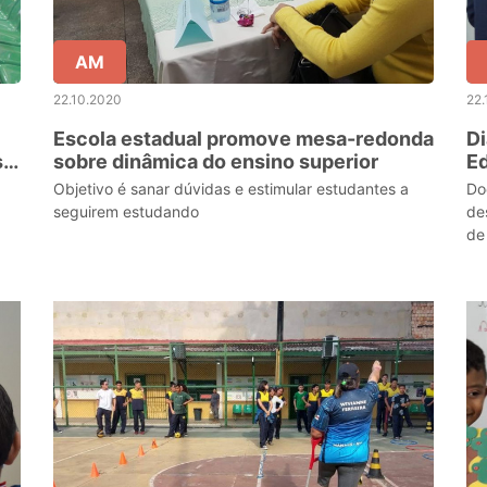
AM
22.10.2020
22.
Escola estadual promove mesa-redonda
Di
s
sobre dinâmica do ensino superior
Ed
un
Objetivo é sanar dúvidas e estimular estudantes a
Do
seguirem estudando
de
de