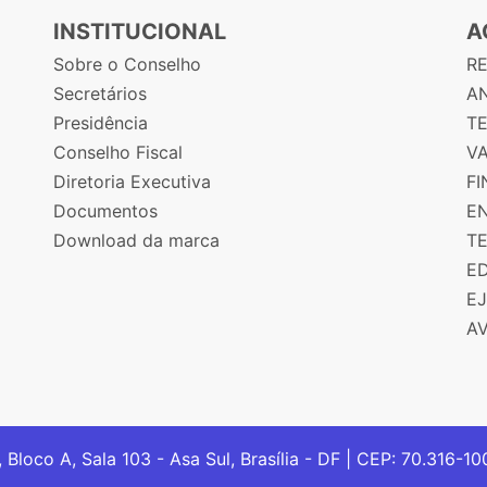
INSTITUCIONAL
A
Sobre o Conselho
R
Secretários
AN
Presidência
T
Conselho Fiscal
V
Diretoria Executiva
F
Documentos
E
Download da marca
T
E
E
A
, Bloco A, Sala 103 - Asa Sul, Brasília - DF | CEP: 70.316-1