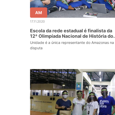
AM
17.11.2020
Escola da rede estadual é finalista da
12ª Olimpíada Nacional de História do
Brasil
Unidade é a única representante do Amazonas na
disputa