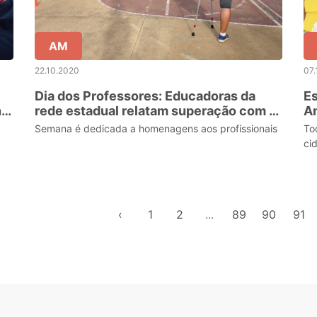
AM
22.10.2020
07.
Dia dos Professores: Educadoras da
Es
na
rede estadual relatam superação com a
A
profissão
Semana é dedicada a homenagens aos profissionais
To
ci
‹
1
2
...
89
90
91