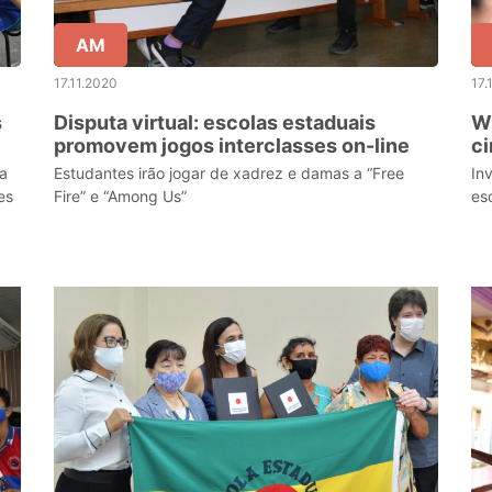
AM
17.11.2020
17.
s
Disputa virtual: escolas estaduais
Wi
promovem jogos interclasses on-line
c
na
Estudantes irão jogar de xadrez e damas a “Free
In
es
Fire” e “Among Us”
es