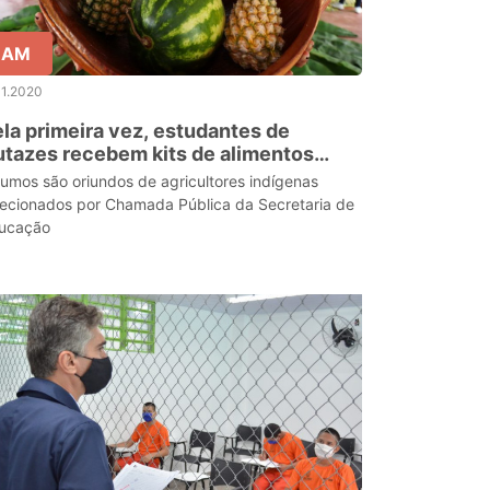
AM
11.2020
la primeira vez, estudantes de
tazes recebem kits de alimentos
adicionalmente indígenas
sumos são oriundos de agricultores indígenas
lecionados por Chamada Pública da Secretaria de
ucação