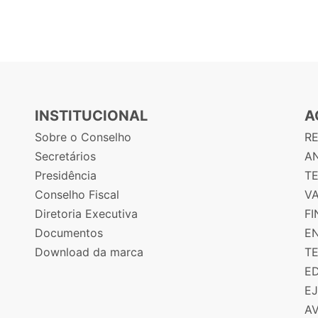
INSTITUCIONAL
A
Sobre o Conselho
R
Secretários
AN
Presidência
T
Conselho Fiscal
V
Diretoria Executiva
F
Documentos
E
Download da marca
T
E
E
A