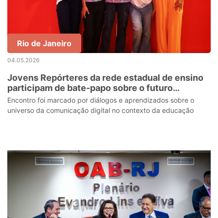
Rio de Janeiro
04.05.2026
Jovens Repórteres da rede estadual de ensino
participam de bate-papo sobre o futuro
tecnológico no Instituto Coca-Cola
Encontro foi marcado por diálogos e aprendizados sobre o
universo da comunicação digital no contexto da educação