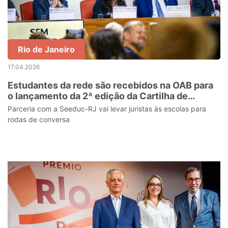
Rio de Janeiro
17.04.2026
Estudantes da rede são recebidos na OAB para
o lançamento da 2ª edição da Cartilha de
Combate à Intolerância Religiosa
Parceria com a Seeduc-RJ vai levar juristas às escolas para
rodas de conversa