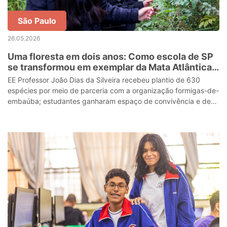
São Paulo
26.05.2026
Uma floresta em dois anos: Como escola de SP
se transformou em exemplar da Mata Atlântica
em meio a prédios da zona leste
EE Professor João Dias da Silveira recebeu plantio de 630
espécies por meio de parceria com a organização formigas-de-
embaúba; estudantes ganharam espaço de convivência e de
respiro e sala de aula ao