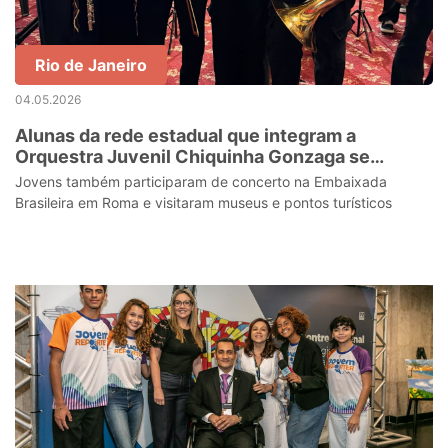
Rio de Janeiro
04.05.2026
Alunas da rede estadual que integram a
Orquestra Juvenil Chiquinha Gonzaga se
apresentaram para o Papa Leão XIV no Vaticano
Jovens também participaram de concerto na Embaixada
Brasileira em Roma e visitaram museus e pontos turísticos