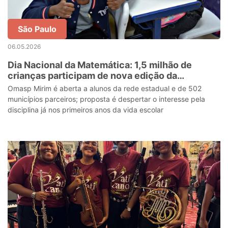
São Paulo
06.05.2026
Dia Nacional da Matemática: 1,5 milhão de
crianças participam de nova edição da
olimpíada de SP para os anos iniciais
Omasp Mirim é aberta a alunos da rede estadual e de 502
municípios parceiros; proposta é despertar o interesse pela
disciplina já nos primeiros anos da vida escolar