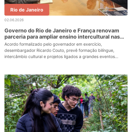
Rio de Janeiro
02.06.2026
Governo do Rio de Janeiro e França renovam
parceria para ampliar ensino intercultural nas
escolas estaduais
Acordo formalizado pelo governador em exercício,
desembargador Ricardo Couto, prevê formação bilíngue,
intercâmbio cultural e projetos ligados a grandes eventos
internacionai