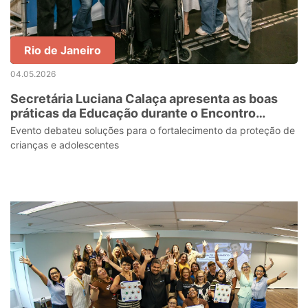
Rio de Janeiro
04.05.2026
Secretária Luciana Calaça apresenta as boas
práticas da Educação durante o Encontro
Nacional dos Magistrados da Infância e
Evento debateu soluções para o fortalecimento da proteção de
Juventude
crianças e adolescentes