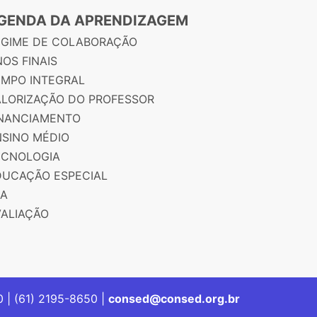
GENDA DA APRENDIZAGEM
EGIME DE COLABORAÇÃO
OS FINAIS
EMPO INTEGRAL
ALORIZAÇÃO DO PROFESSOR
INANCIAMENTO
NSINO MÉDIO
ECNOLOGIA
DUCAÇÃO ESPECIAL
JA
VALIAÇÃO
00 | (61) 2195-8650 |
consed@consed.org.br