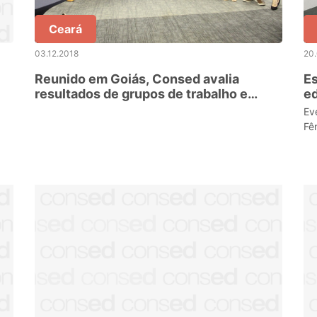
Ceará
03.12.2018
20
Reunido em Goiás, Consed avalia
E
resultados de grupos de trabalho e
ed
discute recomendações para os
C
Ev
próximos gestores
Fê