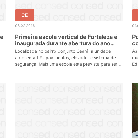
CE
06.02.2018
01.
de
Primeira escola vertical de Fortaleza é
Po
inaugurada durante abertura do ano
co
letivo estadual
e
Localizada no bairro Conjunto Ceará, a unidade
As
apresenta três pavimentos, elevador e sistema de
mu
segurança. Mais uma escola está prevista para ser
Ed
implantada no bairro no mês de março
re