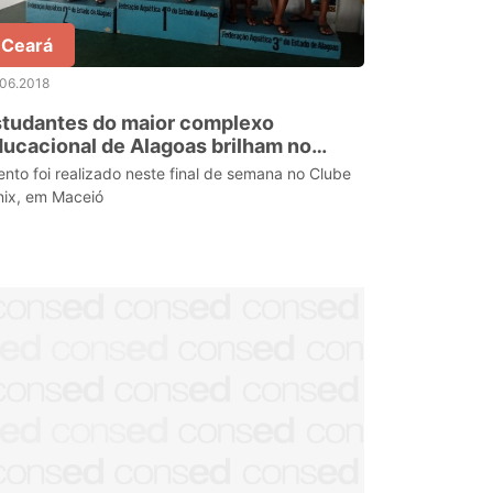
Ceará
.06.2018
studantes do maior complexo
ucacional de Alagoas brilham no
ampeonato de Inverno de Natação
ento foi realizado neste final de semana no Clube
nix, em Maceió