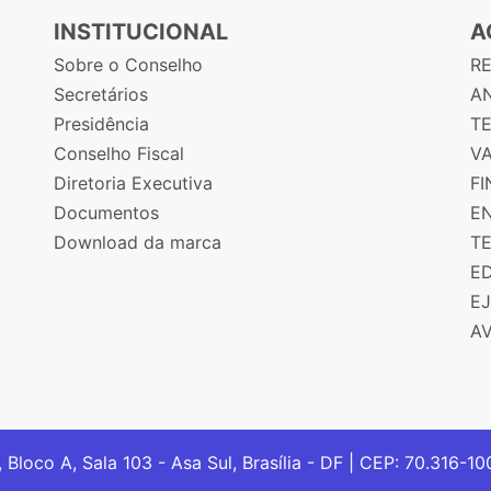
INSTITUCIONAL
A
Sobre o Conselho
R
Secretários
AN
Presidência
T
Conselho Fiscal
V
Diretoria Executiva
F
Documentos
E
Download da marca
T
E
E
A
, Bloco A, Sala 103 - Asa Sul, Brasília - DF | CEP: 70.316-1