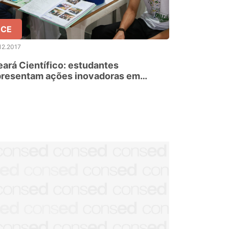
CE
12.2017
ará Científico: estudantes
presentam ações inovadoras em
ande feira na capital