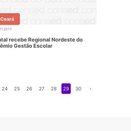
Ceará
11.2017
tal recebe Regional Nordeste do
êmio Gestão Escolar
24
25
26
27
28
29
30
›