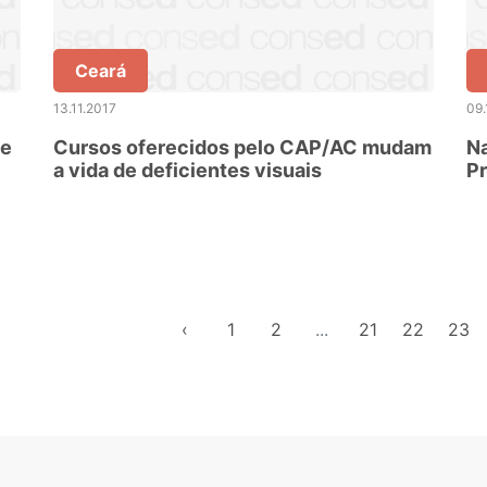
Ceará
13.11.2017
09.
de
Cursos oferecidos pelo CAP/AC mudam
Na
a vida de deficientes visuais
Pr
‹
1
2
...
21
22
23