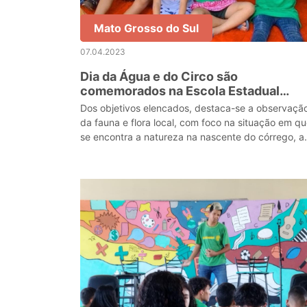
Mato Grosso do Sul
07.04.2023
Dia da Água e do Circo são
comemorados na Escola Estadual
Weimar Torres
Dos objetivos elencados, destaca-se a observaçã
da fauna e flora local, com foco na situação em q
se encontra a natureza na nascente do córrego, a
proteção do solo e as espécies animais observada