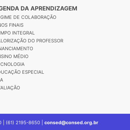
GENDA DA APRENDIZAGEM
EGIME DE COLABORAÇÃO
OS FINAIS
EMPO INTEGRAL
ALORIZAÇÃO DO PROFESSOR
INANCIAMENTO
NSINO MÉDIO
ECNOLOGIA
DUCAÇÃO ESPECIAL
JA
VALIAÇÃO
00 | (61) 2195-8650 |
consed@consed.org.br