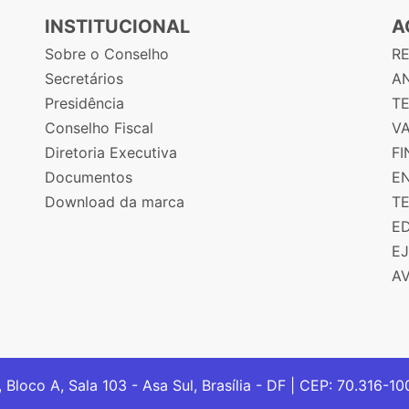
INSTITUCIONAL
A
Sobre o Conselho
R
Secretários
AN
Presidência
T
Conselho Fiscal
V
Diretoria Executiva
F
Documentos
E
Download da marca
T
E
E
A
, Bloco A, Sala 103 - Asa Sul, Brasília - DF | CEP: 70.316-1