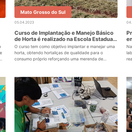
Mato Grosso do Sul
05.04.2023
04
Curso de Implantação e Manejo Básico
Pr
de Horta é realizado na Escola Estadual
em
João Vitorino Marques
o
O curso tem como objetivo implantar e manejar uma
Na
ue
horta, obtendo hortaliças de qualidade para o
la
consumo próprio reforçando uma merenda de
re
s.
qualidade para estudantes
pa
at