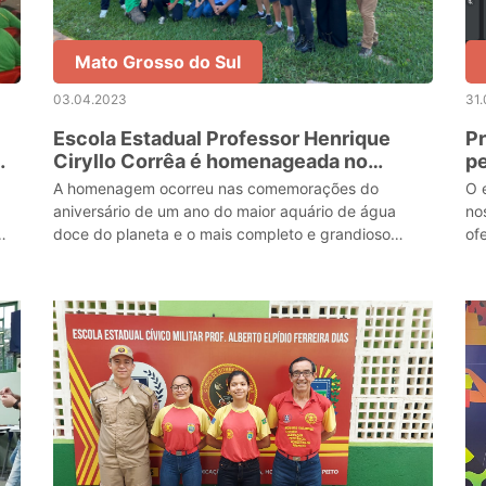
Mato Grosso do Sul
03.04.2023
31
Escola Estadual Professor Henrique
Pr
Ciryllo Corrêa é homenageada no
pe
Bioparque Pantanal
pa
A homenagem ocorreu nas comemorações do
O 
aniversário de um ano do maior aquário de água
no
doce do planeta e o mais completo e grandioso
of
laboratório de pesquisa da Ictiofauna Neotropical do
ju
mundo.