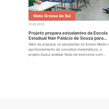
Mato Grosso do Sul
31.03.2023
Projeto prepara estudantes da Escola
Estadual Nair Palácio de Souza para
Olimpíada Brasileira de Matemática
Além de preparar os estudantes do Ensino Médio 
aprofundamento de conceitos matemáticos, o
projeto busca analisar listas de exercícios com
questões do banco de dados da OBMEP.