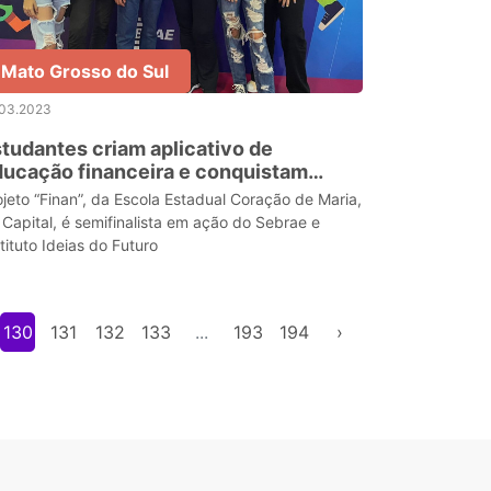
Mato Grosso do Sul
.03.2023
tudantes criam aplicativo de
ucação financeira e conquistam
vestidor durante Desafio Liga Jovem
ojeto “Finan”, da Escola Estadual Coração de Maria,
 Capital, é semifinalista em ação do Sebrae e
tituto Ideias do Futuro
130
131
132
133
...
193
194
›