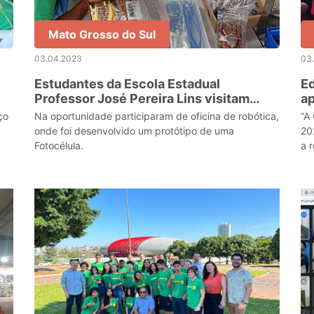
Mato Grosso do Sul
03.04.2023
03
Estudantes da Escola Estadual
Ed
Professor José Pereira Lins visitam
ap
Quantum Lab
2
ço
Na oportunidade participaram de oficina de robótica,
“A
onde foi desenvolvido um protótipo de uma
20
Fotocélula.
a 