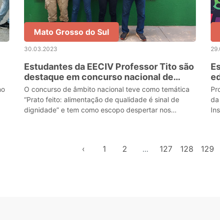
Mato Grosso do Sul
30.03.2023
29
Estudantes da EECIV Professor Tito são
Es
destaque em concurso nacional de
ed
redação
in
no
O concurso de âmbito nacional teve como temática
Pr
“Prato feito: alimentação de qualidade é sinal de
da
dignidade” e tem como escopo despertar nos
Ins
participantes o interesse por temas relacionados à
educaçã
‹
1
2
...
127
128
129