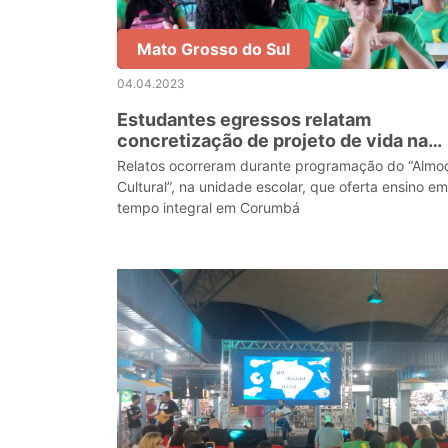
Mato Grosso do Sul
04.04.2023
Estudantes egressos relatam
concretização de projeto de vida na
Escola Estadual Júlia Gonçalves
Relatos ocorreram durante programação do “Almo
Passarinho
Cultural”, na unidade escolar, que oferta ensino em
tempo integral em Corumbá