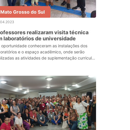
Mato Grosso do Sul
.04.2023
ofessores realizaram visita técnica
 laboratórios de universidade
 oportunidade conheceram as instalações dos
boratórios e o espaço acadêmico, onde serão
alizadas as atividades de suplementação curricular
ra os estudantes superdotados, no que tange os
endi