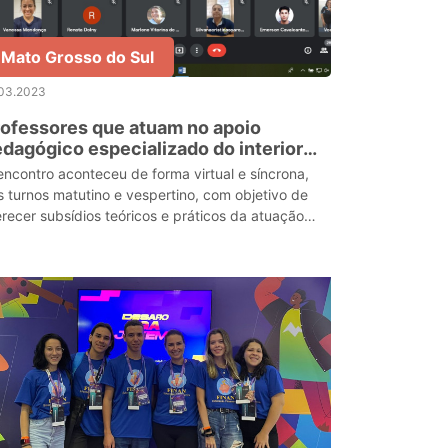
Mato Grosso do Sul
.03.2023
ofessores que atuam no apoio
dagógico especializado do interior
rticipam de encontro formativo
encontro aconteceu de forma virtual e síncrona,
s turnos matutino e vespertino, com objetivo de
erecer subsídios teóricos e práticos da atuação
nto aos estudantes surdo