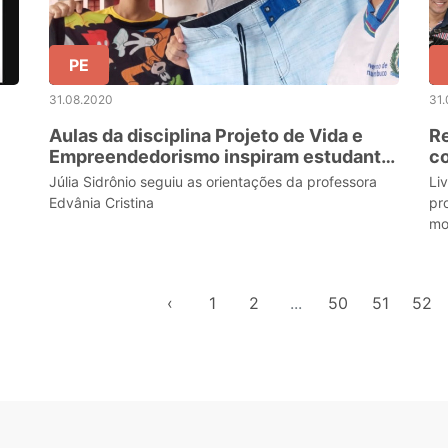
PE
31.08.2020
31
Aulas da disciplina Projeto de Vida e
R
Empreendedorismo inspiram estudante
c
a abrir seu próprio negócio
d
Júlia Sidrônio seguiu as orientações da professora
Liv
Edvânia Cristina
pr
mo
‹
1
2
...
50
51
52