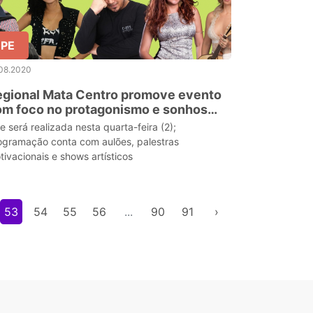
PE
.08.2020
egional Mata Centro promove evento
om foco no protagonismo e sonhos
os estudantes
e será realizada nesta quarta-feira (2);
ogramação conta com aulões, palestras
tivacionais e shows artísticos
53
54
55
56
...
90
91
›