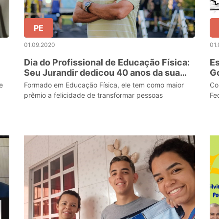
PE
01.09.2020
01
Dia do Profissional de Educação Física:
E
Seu Jurandir dedicou 40 anos da sua
Go
vida ao esporte
so
e
Formado em Educação Física, ele tem como maior
Co
fu
prêmio a felicidade de transformar pessoas
Fe