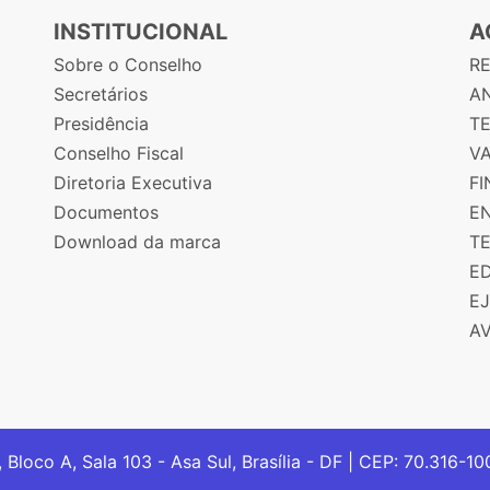
INSTITUCIONAL
A
Sobre o Conselho
R
Secretários
AN
Presidência
T
Conselho Fiscal
V
Diretoria Executiva
F
Documentos
E
Download da marca
T
E
E
A
, Bloco A, Sala 103 - Asa Sul, Brasília - DF | CEP: 70.316-1