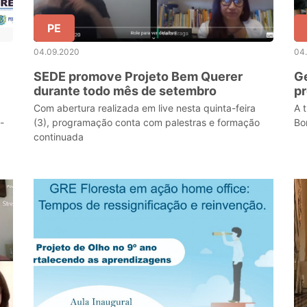
PE
04.09.2020
04
SEDE promove Projeto Bem Querer
Ge
durante todo mês de setembro
pr
e
Com abertura realizada em live nesta quinta-feira
A 
-
(3), programação conta com palestras e formação
Bo
continuada