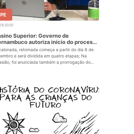
PE
.09.2020
sino Superior: Governo de
rnambuco autoriza início do processo
 retomada de aulas presenciais
calonada, retomada começa a partir do dia 8 de
tembro e será dividida em quatro etapas; Na
asião, foi anunciada também a prorrogação do
creto que suspende as aulas da Educação Básica