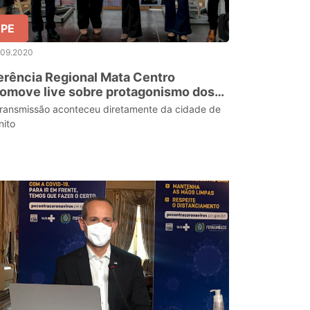
PE
.09.2020
rência Regional Mata Centro
omove live sobre protagonismo dos
studantes
transmissão aconteceu diretamente da cidade de
nito