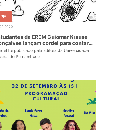
PE
.09.2020
studantes da EREM Guiomar Krause
nçalves lançam cordel para contar
bre o coronavírus as crianças do
rdel foi publicado pela Editora da Universidade
turo
deral de Pernambuco