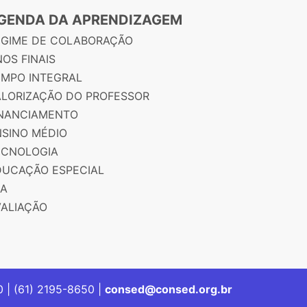
GENDA DA APRENDIZAGEM
EGIME DE COLABORAÇÃO
OS FINAIS
EMPO INTEGRAL
ALORIZAÇÃO DO PROFESSOR
INANCIAMENTO
NSINO MÉDIO
ECNOLOGIA
DUCAÇÃO ESPECIAL
JA
VALIAÇÃO
00 | (61) 2195-8650 |
consed@consed.org.br