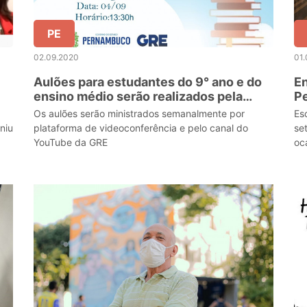
PE
02.09.2020
01
Aulões para estudantes do 9° ano e do
En
ensino médio serão realizados pela
Pe
Gerência Regional de Floresta
de
Os aulões serão ministrados semanalmente por
Es
niu
plataforma de videoconferência e pelo canal do
se
YouTube da GRE
oc
de