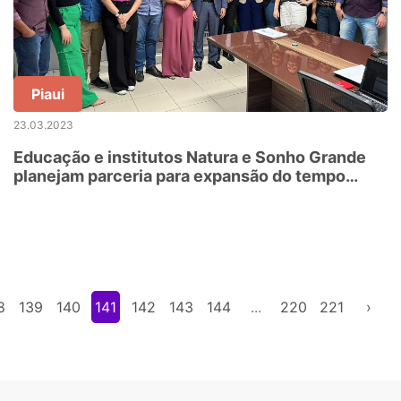
Piaui
23.03.2023
Educação e institutos Natura e Sonho Grande
planejam parceria para expansão do tempo
integral
8
139
140
141
142
143
144
...
220
221
›