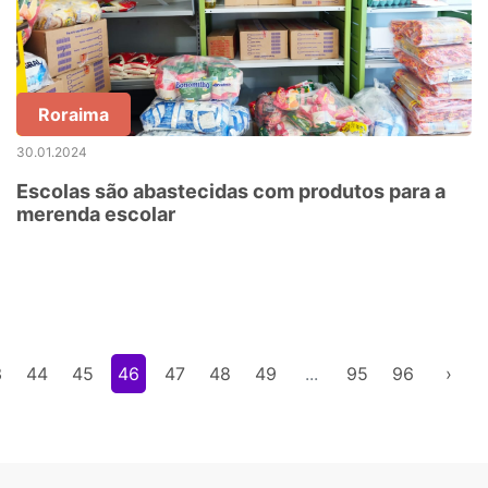
Roraima
30.01.2024
Escolas são abastecidas com produtos para a
merenda escolar
3
44
45
46
47
48
49
...
95
96
›