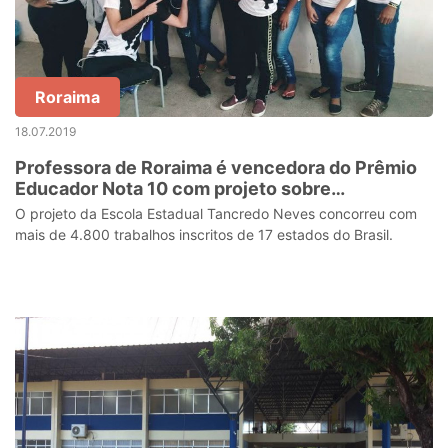
Roraima
18.07.2019
Professora de Roraima é vencedora do Prêmio
Educador Nota 10 com projeto sobre
valorização das mulheres
O projeto da Escola Estadual Tancredo Neves concorreu com
mais de 4.800 trabalhos inscritos de 17 estados do Brasil.