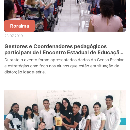
Roraima
23.07.2019
Gestores e Coordenadores pedagógicos
participam de I Encontro Estadual de Educação
para tratar de estratégias de correção de fluxo
Durante o evento foram apresentados dados do Censo Escolar
e estratégias com foco nos alunos que estão em situação de
distorção idade-série.