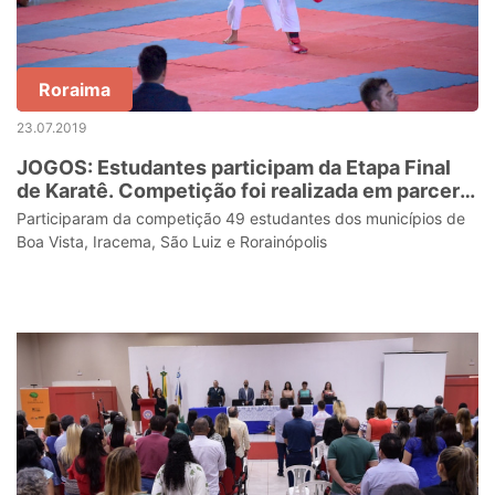
Roraima
23.07.2019
JOGOS: Estudantes participam da Etapa Final
de Karatê. Competição foi realizada em parceria
com a Federação Roraimense de Karatê
Participaram da competição 49 estudantes dos municípios de
Boa Vista, Iracema, São Luiz e Rorainópolis