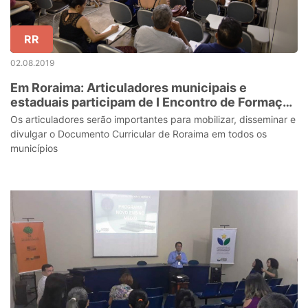
RR
02.08.2019
Em Roraima: Articuladores municipais e
estaduais participam de I Encontro de Formação
Continuada
Os articuladores serão importantes para mobilizar, disseminar e
divulgar o Documento Curricular de Roraima em todos os
municípios