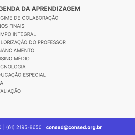
GENDA DA APRENDIZAGEM
EGIME DE COLABORAÇÃO
OS FINAIS
EMPO INTEGRAL
ALORIZAÇÃO DO PROFESSOR
INANCIAMENTO
NSINO MÉDIO
ECNOLOGIA
DUCAÇÃO ESPECIAL
JA
VALIAÇÃO
00 | (61) 2195-8650 |
consed@consed.org.br