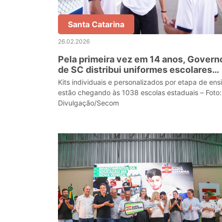
Santa Catarina
26.02.2026
Pela primeira vez em 14 anos, Govern
de SC distribui uniformes escolares
para 528 mil estudantes da rede
Kits individuais e personalizados por etapa de ens
estadual de ensino
estão chegando às 1038 escolas estaduais – Foto:
Divulgação/Secom