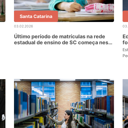
Santa Catarina
03.02.2026
03
Último período de matrículas na rede
Ed
estadual de ensino de SC começa nesta
fo
terça-feira
pe
Es
Pe