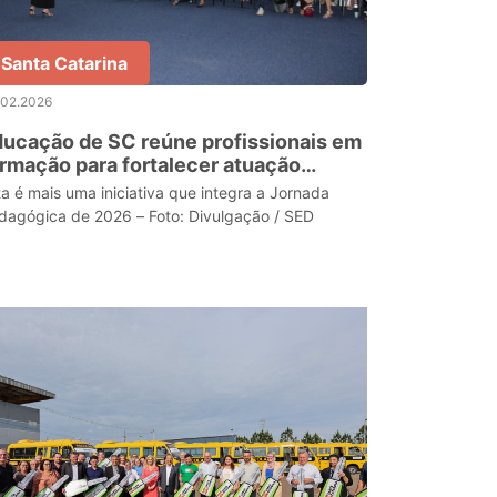
Santa Catarina
.02.2026
ucação de SC reúne profissionais em
rmação para fortalecer atuação
dagógica nas escolas
ta é mais uma iniciativa que integra a Jornada
dagógica de 2026 – Foto: Divulgação / SED