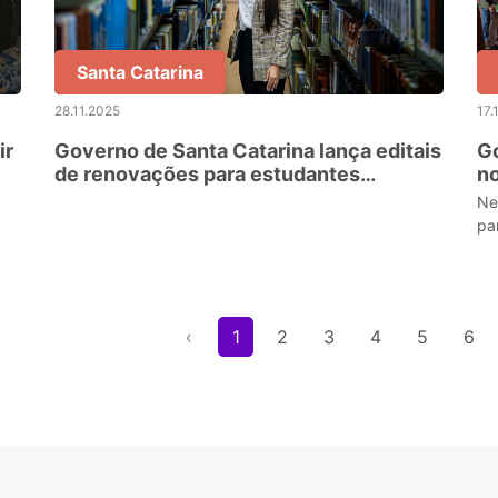
Santa Catarina
28.11.2025
17.
ir
Governo de Santa Catarina lança editais
Go
de renovações para estudantes
no
o
beneficiados pelo Universidade
de
Ne
Gratuita e pelo Fumdesc
e
pa
‹
1
2
3
4
5
6