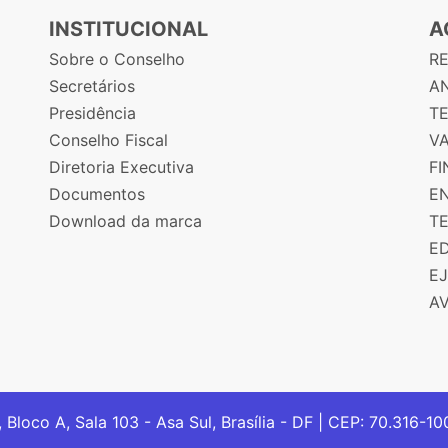
INSTITUCIONAL
A
Sobre o Conselho
R
Secretários
AN
Presidência
T
Conselho Fiscal
V
Diretoria Executiva
F
Documentos
E
Download da marca
T
E
E
A
, Bloco A, Sala 103 - Asa Sul, Brasília - DF | CEP: 70.316-1