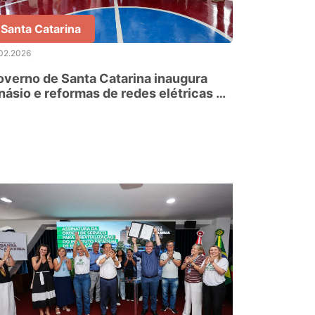
Santa Catarina
02.2026
verno de Santa Catarina inaugura
násio e reformas de redes elétricas de
colas estaduais de Joaçaba e região