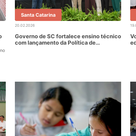
Santa Catarina
20.02.2026
19.
o
Governo de SC fortalece ensino técnico
Vo
com lançamento da Política de
e
Educação Profissional e Tecnológica
in
ino
té