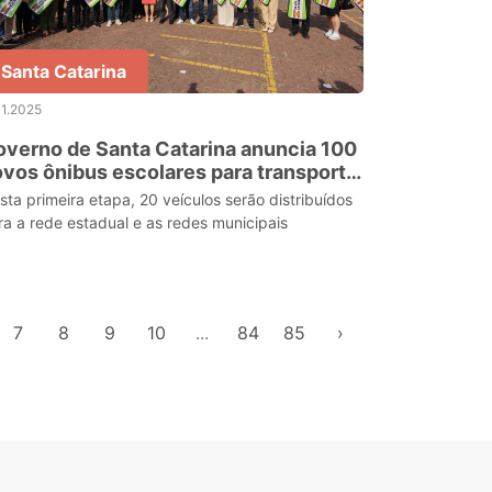
Santa Catarina
11.2025
verno de Santa Catarina anuncia 100
vos ônibus escolares para transporte
 estudantes das redes públicas de
sta primeira etapa, 20 veículos serão distribuídos
nsino
ra a rede estadual e as redes municipais
7
8
9
10
...
84
85
›