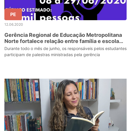
PE
12.06.2020
Gerência Regional de Educação Metropolitana
Norte fortalece relação entre família e escola
por web conferências
Durante todo o mês de junho, os responsáveis pelos estudantes
participam de palestras ministradas pela gerência