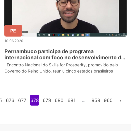
PE
10.06.2020
Pernambuco participa de programa
internacional com foco no desenvolvimento da
língua inglesa
I Encontro Nacional do Skills for Prosperity, promovido pelo
Governo do Reino Unido, reuniu cinco estados brasileiros
5
676
677
678
679
680
681
...
959
960
›