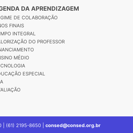
GENDA DA APRENDIZAGEM
EGIME DE COLABORAÇÃO
OS FINAIS
EMPO INTEGRAL
ALORIZAÇÃO DO PROFESSOR
INANCIAMENTO
NSINO MÉDIO
ECNOLOGIA
DUCAÇÃO ESPECIAL
JA
VALIAÇÃO
00 | (61) 2195-8650 |
consed@consed.org.br