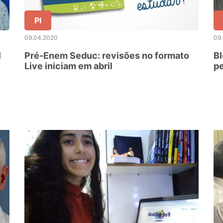
PI
09.04.2020
09
l
Pré-Enem Seduc: revisões no formato
Bl
Live iniciam em abril
pe
e