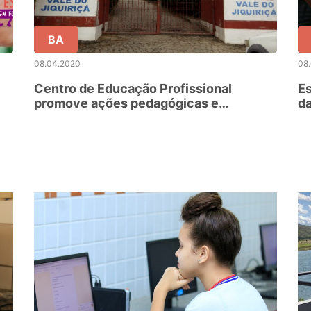
BA
08.04.2020
08
Centro de Educação Profissional
Es
promove ações pedagógicas e
da
solidárias na luta contra o novo
vi
Coronavirus