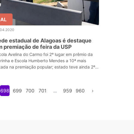
AL
.04.2020
de estadual de Alagoas é destaque
 premiação de feira da USP
cola Avelina do Carmo foi 2º lugar em prêmio da
rinha e Escola Humberto Mendes a 10ª mais
tada na premiação popular; estado teve ainda 2º
gar do Ifal na categoria Ciências Sociais
698
699
700
701
...
959
960
›