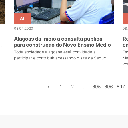
AL
08.04.2020
08
Alagoas dá início à consulta pública
Re
para construção do Novo Ensino Médio
em
Toda sociedade alagoana está convidada a
Es
participar e contribuir acessando o site da Seduc
Ma
vo
lu
‹
1
2
...
695
696
697