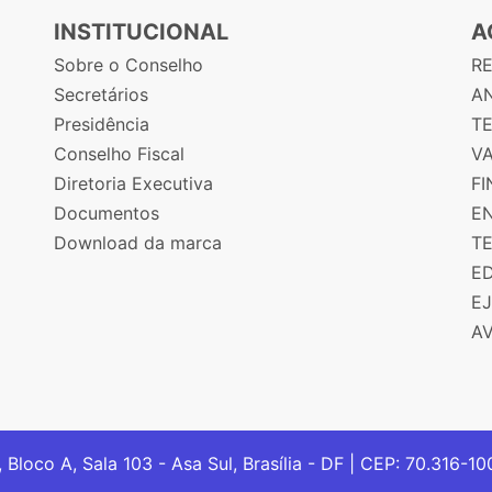
INSTITUCIONAL
A
Sobre o Conselho
R
Secretários
AN
Presidência
T
Conselho Fiscal
V
Diretoria Executiva
F
Documentos
E
Download da marca
T
E
E
A
, Bloco A, Sala 103 - Asa Sul, Brasília - DF | CEP: 70.316-1