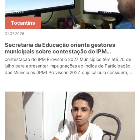
Tocantins
01.07.2026
Secretaria da Educação orienta gestores
municipais sobre contestação do IPM
Provisório 2027
contestação do IPM Provisório 2027 Municípios têm até 20 de
julho para apresentar impugnações ao Índice de Participação
dos Municípios (IPM) Provisório 2027, cujo cálculo considera,
entre outros crité