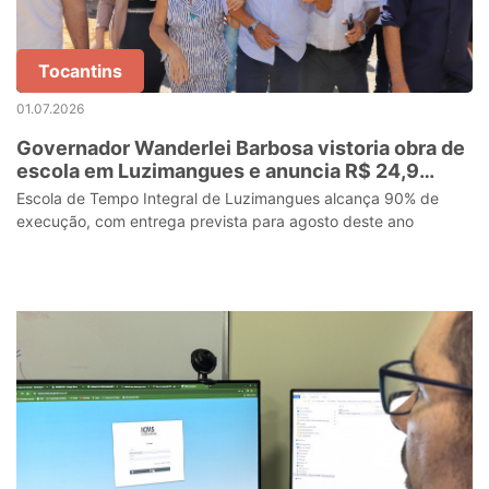
Tocantins
01.07.2026
Governador Wanderlei Barbosa vistoria obra de
escola em Luzimangues e anuncia R$ 24,9
milhões para modernização da rede
Escola de Tempo Integral de Luzimangues alcança 90% de
educacional de Lagoa da Confusão e Paranã
execução, com entrega prevista para agosto deste ano