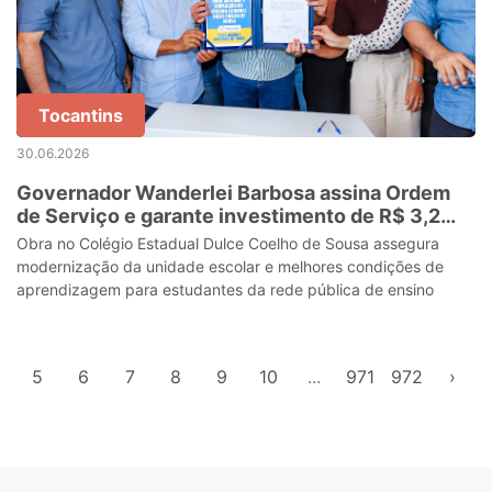
Tocantins
30.06.2026
Governador Wanderlei Barbosa assina Ordem
de Serviço e garante investimento de R$ 3,2
milhões para reforma e ampliação de escola
Obra no Colégio Estadual Dulce Coelho de Sousa assegura
estadual em Angico
modernização da unidade escolar e melhores condições de
aprendizagem para estudantes da rede pública de ensino
5
6
7
8
9
10
...
971
972
›