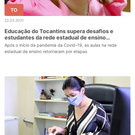
TO
22.03.2021
Educação do Tocantins supera desafios e
estudantes da rede estadual de ensino
concluem o ano letivo de 2020
Após o início da pandemia da Covid-19, as aulas na rede
estadual de ensino retornaram por etapas