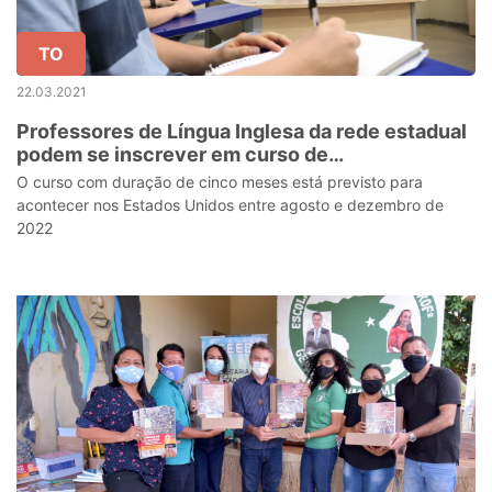
TO
22.03.2021
Professores de Língua Inglesa da rede estadual
podem se inscrever em curso de
aperfeiçoamento nos EUA
O curso com duração de cinco meses está previsto para
acontecer nos Estados Unidos entre agosto e dezembro de
2022