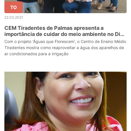
TO
22.03.2021
CEM Tiradentes de Palmas apresenta a
importância de cuidar do meio ambiente no Dia
Mundial da Água
Com o projeto ‘Águas que Florescem’, o Centro de Ensino Médio
Tiradentes mostra como reaproveitar a água dos aparelhos de
ar condicionados para a irrigação