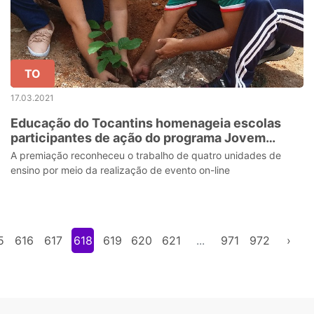
TO
17.03.2021
Educação do Tocantins homenageia escolas
participantes de ação do programa Jovem
Senador 2020
A premiação reconheceu o trabalho de quatro unidades de
ensino por meio da realização de evento on-line
5
616
617
618
619
620
621
...
971
972
›