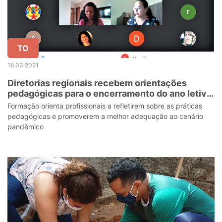
TO
18.03.2021
Diretorias regionais recebem orientações
pedagógicas para o encerramento do ano letivo
de 2020 e planejamento de 2021
Formação orienta profissionais a refletirem sobre as práticas
pedagógicas e promoverem a melhor adequação ao cenário
pandêmico