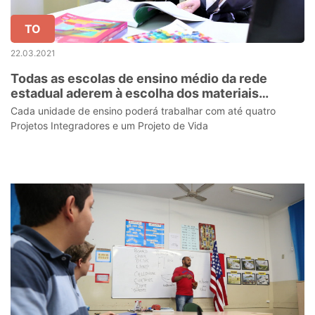
TO
22.03.2021
Todas as escolas de ensino médio da rede
estadual aderem à escolha dos materiais
didáticos dos Projetos Integradores e Projeto
Cada unidade de ensino poderá trabalhar com até quatro
de Vida
Projetos Integradores e um Projeto de Vida