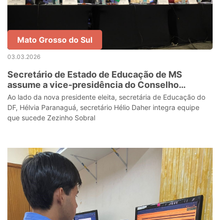
Mato Grosso do Sul
03.03.2026
Secretário de Estado de Educação de MS
assume a vice-presidência do Conselho
Nacional de Secretários de Educação
Ao lado da nova presidente eleita, secretária de Educação do
DF, Hélvia Paranaguá, secretário Hélio Daher integra equipe
que sucede Zezinho Sobral