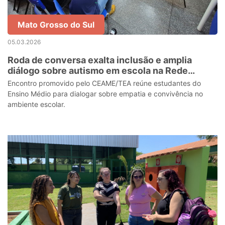
Mato Grosso do Sul
05.03.2026
Roda de conversa exalta inclusão e amplia
diálogo sobre autismo em escola na Rede
Estadual
Encontro promovido pelo CEAME/TEA reúne estudantes do
Ensino Médio para dialogar sobre empatia e convivência no
ambiente escolar.