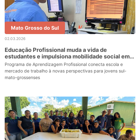
Mato Grosso do Sul
02.03.2026
Educação Profissional muda a vida de
estudantes e impulsiona mobilidade social em
Mato Grosso do Sul
Programa de Aprendizagem Profissional conecta escola e
mercado de trabalho à novas perspectivas para jovens sul-
mato-grossenses