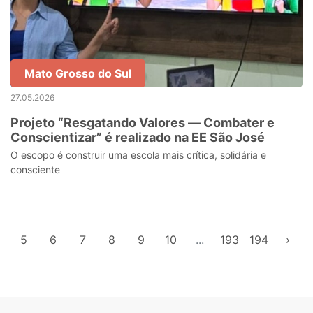
Mato Grosso do Sul
27.05.2026
Projeto “Resgatando Valores — Combater e
Conscientizar” é realizado na EE São José
O escopo é construir uma escola mais crítica, solidária e
consciente
5
6
7
8
9
10
...
193
194
›