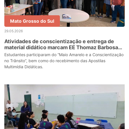
Mato Grosso do Sul
29.05.2026
Atividades de conscientização e entrega de
material didático marcam EE Thomaz Barbosa
Rangel
Estudantes participaram do “Maio Amarelo e a Conscientização
no Trânsito”, bem como do recebimento das Apostilas
Multimídia Didáticas.