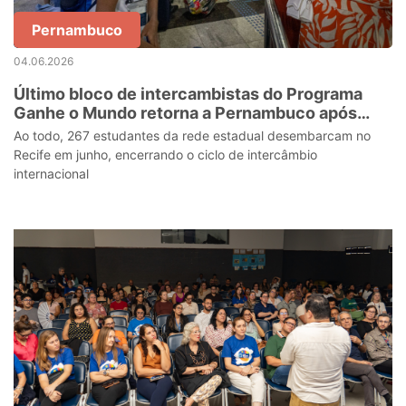
Pernambuco
04.06.2026
Último bloco de intercambistas do Programa
Ganhe o Mundo retorna a Pernambuco após
temporada no Canadá
Ao todo, 267 estudantes da rede estadual desembarcam no
Recife em junho, encerrando o ciclo de intercâmbio
internacional