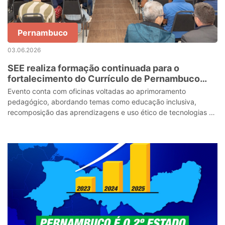
Pernambuco
03.06.2026
SEE realiza formação continuada para o
fortalecimento do Currículo de Pernambuco
nos anos finais do ensino fundamental
Evento conta com oficinas voltadas ao aprimoramento
pedagógico, abordando temas como educação inclusiva,
recomposição das aprendizagens e uso ético de tecnologias no
ambiente escolar