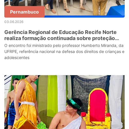
Pernambuco
03.06.2026
Gerência Regional de Educação Recife Norte
realiza formação continuada sobre proteção
integral de crianças e adolescentes na era
O encontro foi ministrado pelo professor Humberto Miranda, da
digital
UFRPE, referência nacional na defesa dos direitos de crianças e
adolescentes