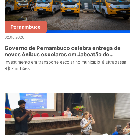
Pernambuco
02.06.2026
Governo de Pernambuco celebra entrega de
novos ônibus escolares em Jaboatão de
Guararapes
Investimento em transporte escolar no município já ultrapassa
R$ 7 milhões