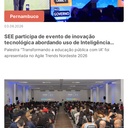
Pernambuco
03.06.2026
SEE participa de evento de inovação
tecnológica abordando uso de Inteligência
Artificial para impulsionar processos
Palestra “Transformando a educação pública com IA” foi
apresentada no Agile Trends Nordeste 2026