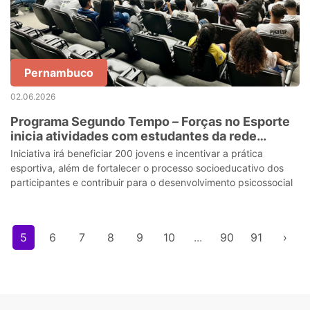
Pernambuco
02.06.2026
Programa Segundo Tempo – Forças no Esporte
inicia atividades com estudantes da rede
estadual no Recife
Iniciativa irá beneficiar 200 jovens e incentivar a prática
esportiva, além de fortalecer o processo socioeducativo dos
participantes e contribuir para o desenvolvimento psicossocial
5
6
7
8
9
10
...
90
91
›