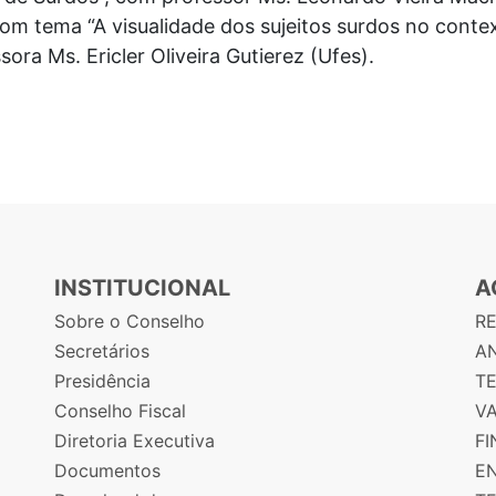
 com tema “A visualidade dos sujeitos surdos no cont
sora Ms. Ericler Oliveira Gutierez (Ufes).
INSTITUCIONAL
A
Sobre o Conselho
R
Secretários
AN
Presidência
T
Conselho Fiscal
V
Diretoria Executiva
F
Documentos
E