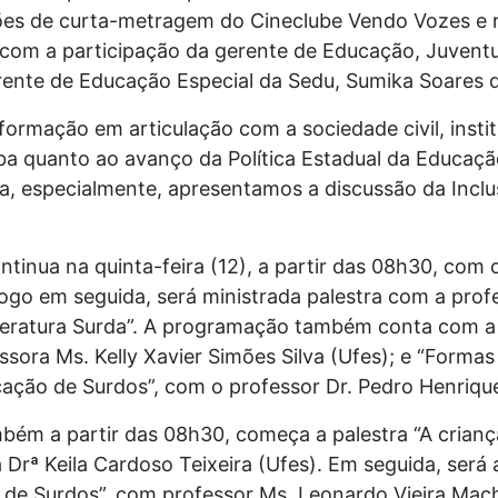
ões de curta-metragem do Cineclube Vendo Vozes e 
 com a participação da gerente de Educação, Juventu
ente de Educação Especial da Sedu, Sumika Soares d
formação em articulação com a sociedade civil, insti
a quanto ao avanço da Política Estadual da Educação
ra, especialmente, apresentamos a discussão da Inclus
tinua na quinta-feira (12), a partir das 08h30, co
go em seguida, será ministrada palestra com a profe
iteratura Surda”. A programação também conta com a 
sora Ms. Kelly Xavier Simões Silva (Ufes); e “Formas
ucação de Surdos”, com o professor Dr. Pedro Henrique
ambém a partir das 08h30, começa a palestra “A cria
ra Drª Keila Cardoso Teixeira (Ufes). Em seguida, ser
de Surdos”, com professor Ms. Leonardo Vieira Mach