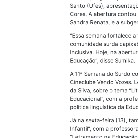
Santo (Ufes), apresentaç
Cores. A abertura contou
Sandra Renata, e a subger
“Essa semana fortalece a 
comunidade surda capixab
Inclusiva. Hoje, na abertu
Educação”, disse Sumika.
A 11ª Semana do Surdo con
Cineclube Vendo Vozes. Lo
da Silva, sobre o tema “L
Educacional”, com a profes
política linguística da Ed
Já na sexta-feira (13), t
Infantil”, com a professo
“Letramento na Educação 