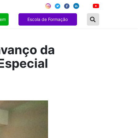
gem
Escola de Formação
avanço da
Especial