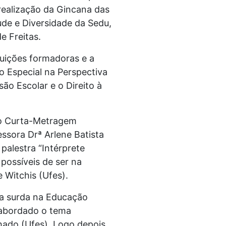
realização da Gincana das
de e Diversidade da Sedu,
e Freitas.
tuições formadoras e a
 Especial na Perspectiva
ão Escolar e o Direito à
m o Curta-Metragem
ssora Drª Arlene Batista
palestra “Intérprete
 possíveis de ser na
 Witchis (Ufes).
nça surda na Educação
á abordado o tema
ado (Ufes). Logo depois,