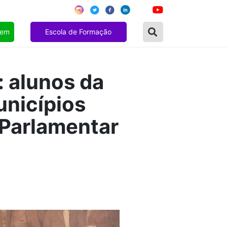
gem
Escola de Formação
: alunos da
unicípios
 Parlamentar