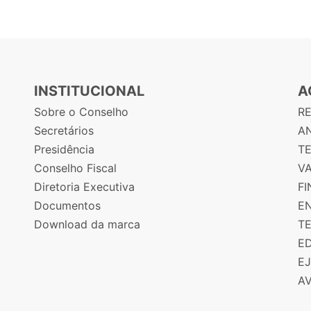
INSTITUCIONAL
A
Sobre o Conselho
R
Secretários
AN
Presidência
T
Conselho Fiscal
V
Diretoria Executiva
F
Documentos
E
Download da marca
T
E
E
A