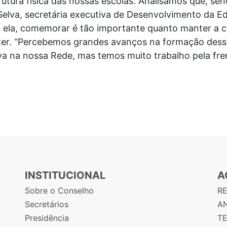
trutura física das nossas escolas. Analisamos que, sen
elva, secretária executiva de Desenvolvimento da E
 ela, comemorar é tão importante quanto manter a c
azer. “Percebemos grandes avanços na formação desse
iva na nossa Rede, mas temos muito trabalho pela f
INSTITUCIONAL
A
Sobre o Conselho
R
Secretários
AN
Presidência
T