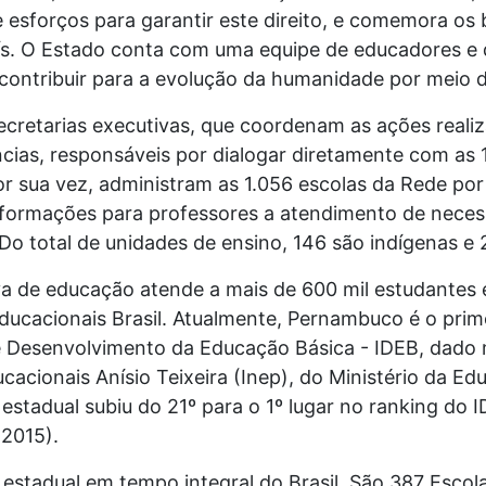
esforços para garantir este direito, e comemora os 
aís. O Estado conta com uma equipe de educadores e 
 contribuir para a evolução da humanidade por meio 
cretarias executivas, que coordenam as ações realiz
cias, responsáveis por dialogar diretamente com as 
r sua vez, administram as 1.056 escolas da Rede por
 formações para professores a atendimento de necess
 Do total de unidades de ensino, 146 são indígenas e 
a de educação atende a mais de 600 mil estudantes e
educacionais Brasil. Atualmente, Pernambuco é o prime
e Desenvolvimento da Educação Básica - IDEB, dado m
cacionais Anísio Teixeira (Inep), do Ministério da Ed
estadual subiu do 21º para o 1º lugar no ranking do I
 2015).
 estadual em tempo integral do Brasil. São 387 Escol