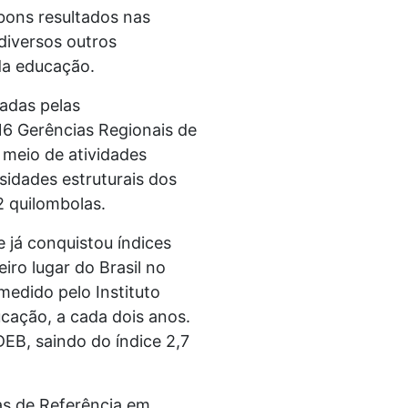
bons resultados nas
diversos outros
da educação.
adas pelas
16 Gerências Regionais de
 meio de atividades
idades estruturais dos
2 quilombolas.
 já conquistou índices
iro lugar do Brasil no
edido pelo Instituto
ucação, a cada dois anos.
DEB, saindo do índice 2,7
as de Referência em