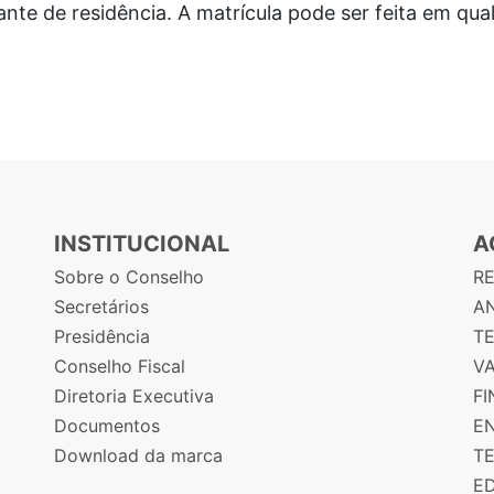
nte de residência. A matrícula pode ser feita em qu
INSTITUCIONAL
A
Sobre o Conselho
R
Secretários
AN
Presidência
T
Conselho Fiscal
V
Diretoria Executiva
F
Documentos
E
Download da marca
T
E