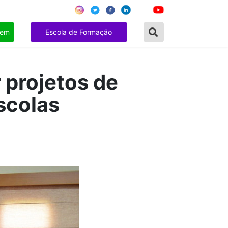
gem
Escola de Formação
 projetos de
scolas