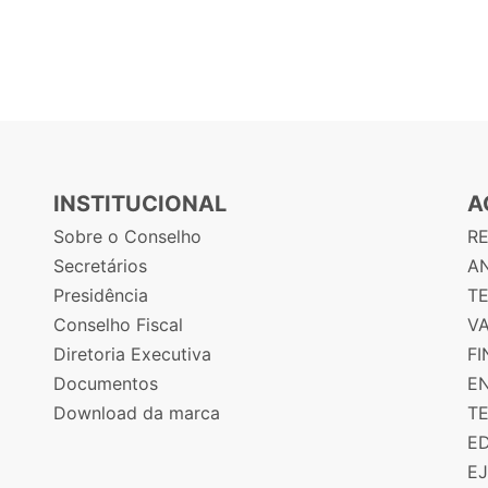
INSTITUCIONAL
A
Sobre o Conselho
R
Secretários
AN
Presidência
T
Conselho Fiscal
V
Diretoria Executiva
F
Documentos
E
Download da marca
T
E
E