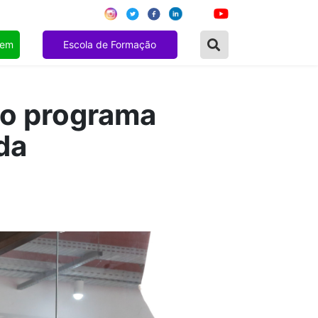
gem
Escola de Formação
do programa
da