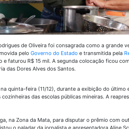
Rodrigues de Oliveira foi consagrada como a grande 
omovida pelo
Governo do Estado
e transmitida pela
R
ão e faturou R$ 15 mil. A segunda colocação ficou c
aria das Dores Alves dos Santos.
na quinta-feira (11/12), durante a exibição do último 
 cozinheiras das escolas públicas mineiras. A reapr
oga, na Zona da Mata, para disputar o prêmio com out
stou o paladar da jornalista e apresentadora Aline S