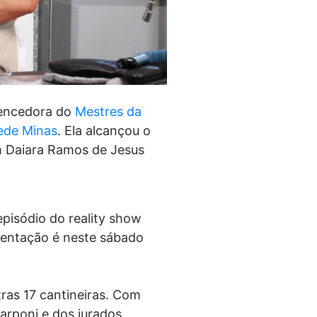
vencedora do
Mestres da
ede Minas
. Ela alcançou o
om Daiara Ramos de Jesus
episódio do reality show
esentação é neste sábado
ras 17 cantineiras. Com
carponi e dos jurados