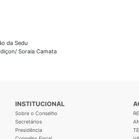
ão da Sedu
Ardiçon/ Soraia Camata
INSTITUCIONAL
A
Sobre o Conselho
R
Secretários
AN
Presidência
T
Conselho Fiscal
V