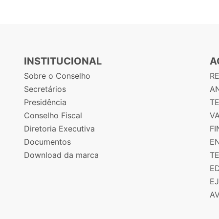
INSTITUCIONAL
A
Sobre o Conselho
R
Secretários
AN
Presidência
T
Conselho Fiscal
V
Diretoria Executiva
F
Documentos
E
Download da marca
T
E
E
A