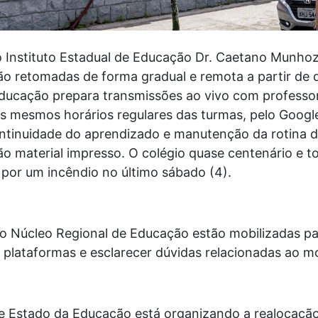
do Instituto Estadual de Educação Dr. Caetano Munho
rão retomadas de forma gradual e remota a partir de q
Educação prepara transmissões ao vivo com professor
os mesmos horários regulares das turmas, pelo Googl
ntinuidade do aprendizado e manutenção da rotina d
ão material impresso. O colégio quase centenário e 
o por um incêndio no último sábado (4).
o Núcleo Regional de Educação estão mobilizadas par
s plataformas e esclarecer dúvidas relacionadas ao 
 de Estado da Educação está organizando a realocaçã