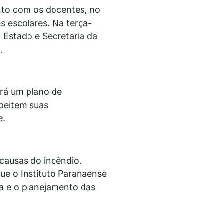
nto com os docentes, no
es escolares. Na terça-
o Estado e Secretaria da
o.
erá um plano de
peitem suas
e.
 causas do incêndio.
ue o Instituto Paranaense
da e o planejamento das