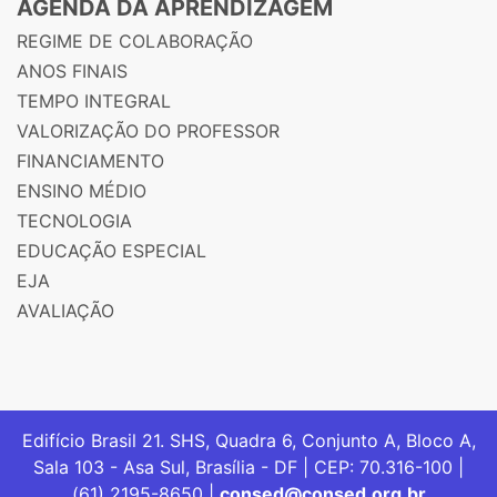
AGENDA DA APRENDIZAGEM
REGIME DE COLABORAÇÃO
ANOS FINAIS
TEMPO INTEGRAL
VALORIZAÇÃO DO PROFESSOR
FINANCIAMENTO
ENSINO MÉDIO
TECNOLOGIA
EDUCAÇÃO ESPECIAL
EJA
AVALIAÇÃO
Edifício Brasil 21. SHS, Quadra 6, Conjunto A, Bloco A,
Sala 103 - Asa Sul, Brasília - DF | CEP: 70.316-100 |
(61) 2195-8650 |
consed@consed.org.br