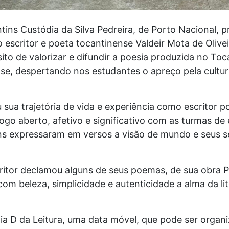
tins Custódia da Silva Pedreira, de Porto Nacional, 
 o escritor e poeta tocantinense Valdeir Mota de Oliv
to de valorizar e difundir a poesia produzida no Toc
nse, despertando nos estudantes o apreço pela cultur
sua trajetória de vida e experiência como escritor p
ogo aberto, afetivo e significativo com as turmas de
s expressaram em versos a visão de mundo e seus s
critor declamou alguns de seus poemas, de sua obra
 com beleza, simplicidade e autenticidade a alma da li
Dia D da Leitura, uma data móvel, que pode ser organ