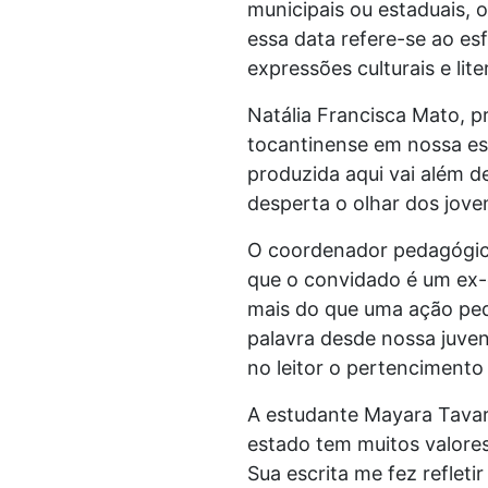
municipais ou estaduais, 
essa data refere-se ao e
expressões culturais e lite
Natália Francisca Mato, p
tocantinense em nossa esc
produzida aqui vai além d
desperta o olhar dos joven
O coordenador pedagógico
que o convidado é um ex-c
mais do que uma ação ped
palavra desde nossa juven
no leitor o pertencimento e
A estudante Mayara Tavar
estado tem muitos valore
Sua escrita me fez reflet