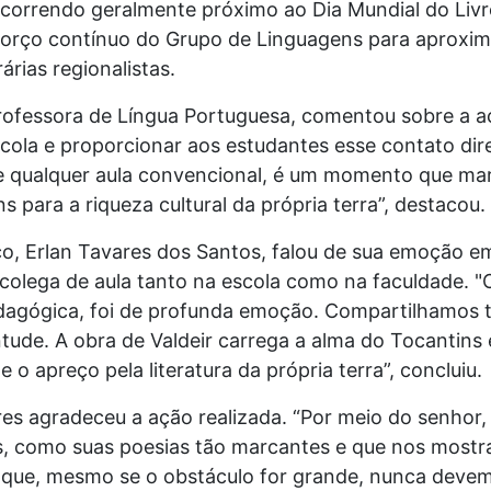
ocorrendo geralmente próximo ao Dia Mundial do Livro,
sforço contínuo do Grupo de Linguagens para aproxim
rárias regionalistas.
rofessora de Língua Portuguesa, comentou sobre a a
ola e proporcionar aos estudantes esse contato dire
e qualquer aula convencional, é um momento que marc
s para a riqueza cultural da própria terra”, destacou.
, Erlan Tavares dos Santos, falou de sua emoção e
olega de aula tanto na escola como na faculdade. "O
agógica, foi de profunda emoção. Compartilhamos tr
tude. A obra de Valdeir carrega a alma do Tocantins
 o apreço pela literatura da própria terra”, concluiu.
es agradeceu a ação realizada. “Por meio do senhor,
s, como suas poesias tão marcantes e que nos mostra
ir que, mesmo se o obstáculo for grande, nunca deve