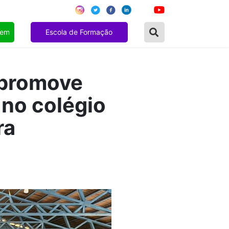
gem
Escola de Formação
 promove
 no colégio
ra