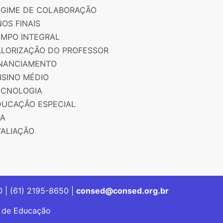
EGIME DE COLABORAÇÃO
OS FINAIS
EMPO INTEGRAL
ALORIZAÇÃO DO PROFESSOR
INANCIAMENTO
NSINO MÉDIO
ECNOLOGIA
DUCAÇÃO ESPECIAL
JA
VALIAÇÃO
00 | (61) 2195-8650 |
consed@consed.org.br
s de Educação