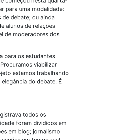
ue começou nesta quarta-
ver para uma modalidade:
 de debate; ou ainda
e alunos de relações
apel de moderadores dos
a para os estudantes
“Procuramos viabilizar
ojeto estamos trabalhando
a elegância do debate. É
istrava todos os
idade foram divididos em
ões em blog; jornalismo
blicações em tempo real