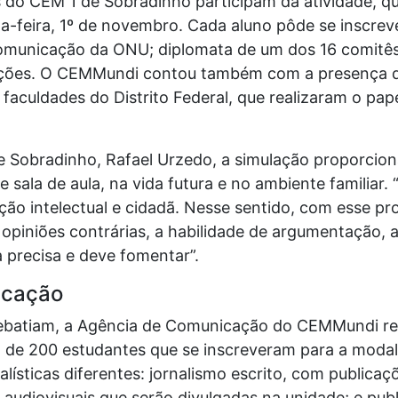
 do CEM 1 de Sobradinho participam da atividade, q
xta-feira, 1º de novembro. Cada aluno pôde se inscre
omunicação da ONU; diplomata de um dos 16 comitês
ações. O CEMMundi contou também com a presença d
s faculdades do Distrito Federal, que realizaram o p
e Sobradinho, Rafael Urzedo, a simulação proporcion
sala de aula, na vida futura e no ambiente familiar. 
ão intelectual e cidadã. Nesse sentido, com esse pr
s opiniões contrárias, a habilidade de argumentação, 
a precisa e deve fomentar”.
icação
ebatiam, a Agência de Comunicação do CEMMundi reg
 de 200 estudantes que se inscreveram para a modal
lísticas diferentes: jornalismo escrito, com publicaç
 audiovisuais que serão divulgadas na unidade; e pu