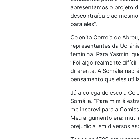
apresentamos o projeto d
descontraída e ao mesmo 
para eles”.
Celenita Correia de Abre
representantes da Ucrânia
feminina. Para Yasmin, qu
“Foi algo realmente difíci
diferente. A Somália não 
pensamento que eles util
Já a colega de escola Cel
Somália. “Para mim é est
me inscrevi para a Comis
Meu argumento era: mutila
prejudicial em diversos as