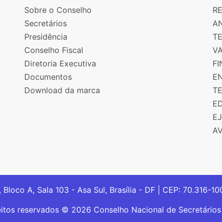
Sobre o Conselho
R
Secretários
AN
Presidência
T
Conselho Fiscal
V
Diretoria Executiva
F
Documentos
E
Download da marca
T
E
E
A
, Bloco A, Sala 103 - Asa Sul, Brasília - DF | CEP: 70.316-1
eitos reservados © 2026 Conselho Nacional de Secretário