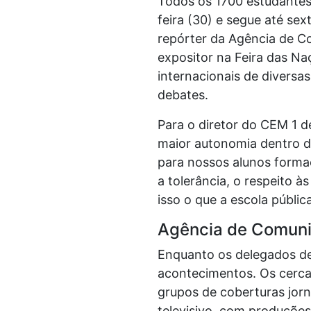
Todos os 1700 estudantes
feira (30) e segue até se
repórter da Agência de C
expositor na Feira das N
internacionais de diversa
debates.
Para o diretor do CEM 1 d
maior autonomia dentro de 
para nossos alunos formaç
a tolerância, o respeito à
isso o que a escola públic
Agência de Comun
Enquanto os delegados d
acontecimentos. Os cerca
grupos de coberturas jorna
televisivo, com produções