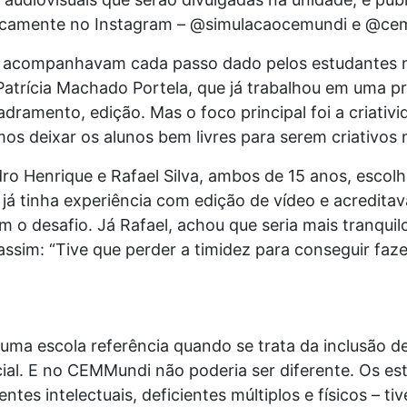
ificamente no Instagram – @simulacaocemundi e @ce
m acompanhavam cada passo dado pelos estudantes n
atrícia Machado Portela, que já trabalhou em uma p
adramento, edição. Mas o foco principal foi a criativ
emos deixar os alunos bem livres para serem criativos 
dro Henrique e Rafael Silva, ambos de 15 anos, escol
 já tinha experiência com edição de vídeo e acreditav
 o desafio. Já Rafael, achou que seria mais tranquilo
ssim: “Tive que perder a timidez para conseguir fazer
uma escola referência quando se trata da inclusão 
ial. E no CEMMundi não poderia ser diferente. Os es
entes intelectuais, deficientes múltiplos e físicos – 