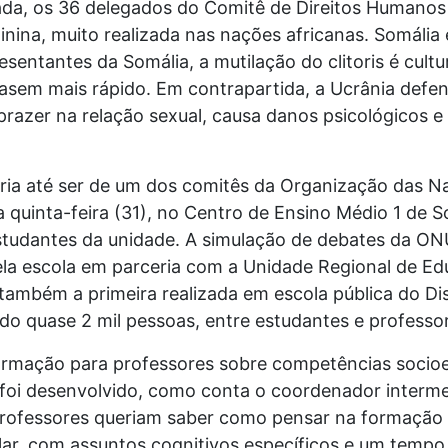
da, os 36 delegados do Comitê de Direitos Humano
minina, muito realizada nas nações africanas. Somáli
sentantes da Somália, a mutilação do clitoris é cultura
asem mais rápido. Em contrapartida, a Ucrânia defend
prazer na relação sexual, causa danos psicológicos e
ria até ser de um dos comitês da Organização das 
a quinta-feira (31), no Centro de Ensino Médio 1 de 
studantes da unidade. A simulação de debates da ONU
a escola em parceria com a Unidade Regional de Ed
 também a primeira realizada em escola pública do Di
do quase 2 mil pessoas, entre estudantes e professo
formação para professores sobre competências socioe
o foi desenvolvido, como conta o coordenador interm
professores queriam saber como pensar na formação 
lar, com assuntos cognitivos específicos e um tempo