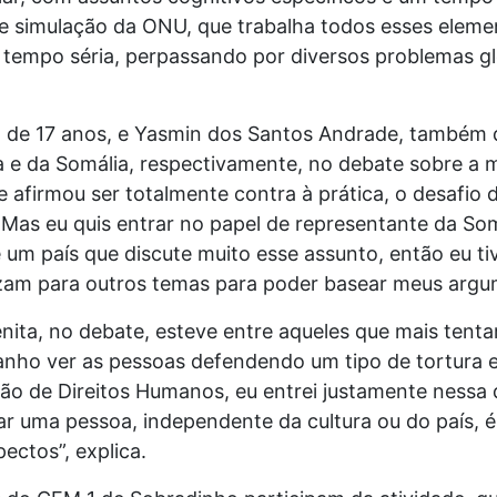
e simulação da ONU, que trabalha todos esses eleme
tempo séria, perpassando por diversos problemas gl
u, de 17 anos, e Yasmin dos Santos Andrade, também 
 e da Somália, respectivamente, no debate sobre a mu
e afirmou ser totalmente contra à prática, o desafio 
l. Mas eu quis entrar no papel de representante da So
é um país que discute muito esse assunto, então eu ti
izam para outros temas para poder basear meus argu
enita, no debate, esteve entre aqueles que mais ten
ranho ver as pessoas defendendo um tipo de tortura 
são de Direitos Humanos, eu entrei justamente nessa
r uma pessoa, independente da cultura ou do país, é 
pectos”, explica.