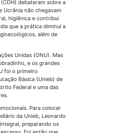
s (CDH) debateram sobre a
a e Ucrânia não chegavam
l, higiênica e contribui
ia que a prática diminui a
 ginecológicos, além de
Nações Unidas (ONU). Mas
Sobradinho, e os grandes
 foi o primeiro
ucação Básica (Unieb) de
strito Federal e uma das
res.
mocionais. Para colocar
ediário da Unieb, Leonardo
integral, preparando os
 escasso. Foi então que