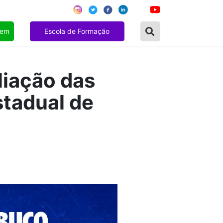
gem
Escola de Formação
iação das
stadual de