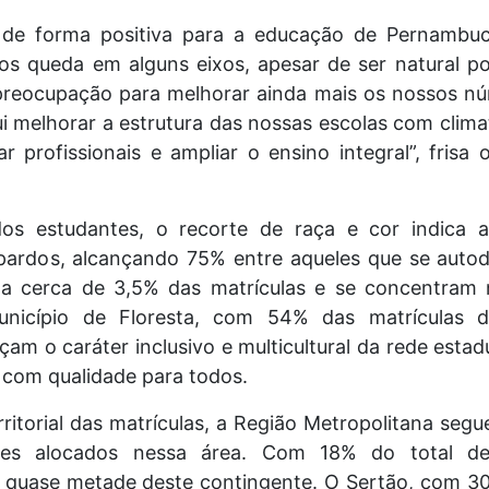
 de forma positiva para a educação de Pernambu
s queda em alguns eixos, apesar de ser natural po
reocupação para melhorar ainda mais os nossos nú
lui melhorar a estrutura das nossas escolas com clima
r profissionais e ampliar o ensino integral”, frisa
dos estudantes, o recorte de raça e cor indica 
pardos, alcançando 75% entre aqueles que se auto
a cerca de 3,5% das matrículas e se concentram 
município de Floresta, com 54% das matrículas d
am o caráter inclusivo e multicultural da rede estad
 com qualidade para todos.
erritorial das matrículas, a Região Metropolitana seg
s alocados nessa área. Com 18% do total de m
quase metade deste contingente. O Sertão, com 30%