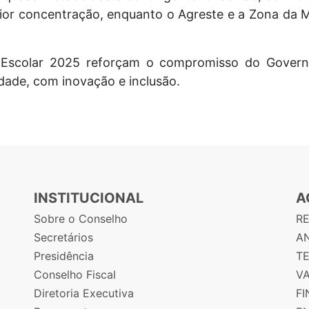
ior concentração, enquanto o Agreste e a Zona da 
 Escolar 2025 reforçam o compromisso do Gove
dade, com inovação e inclusão.
INSTITUCIONAL
A
Sobre o Conselho
R
Secretários
AN
Presidência
T
Conselho Fiscal
V
Diretoria Executiva
F