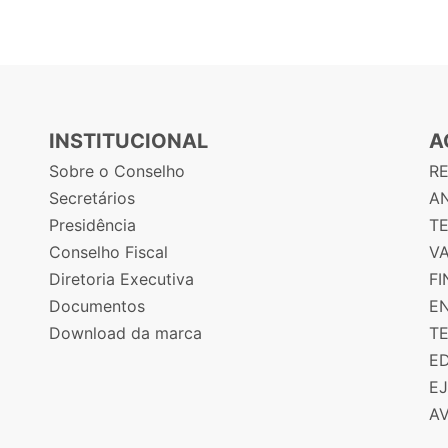
INSTITUCIONAL
A
Sobre o Conselho
R
Secretários
AN
Presidência
T
Conselho Fiscal
V
Diretoria Executiva
F
Documentos
E
Download da marca
T
E
E
A