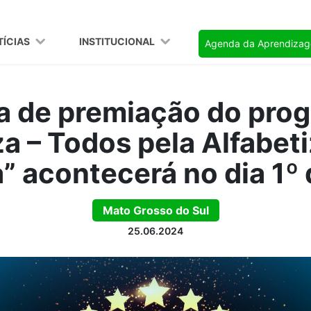
TÍCIAS
INSTITUCIONAL
Agenda da Aprendiza
a de premiação do pro
za – Todos pela Alfabet
” acontecerá no dia 1º 
Mato Grosso do Sul
25.06.2024