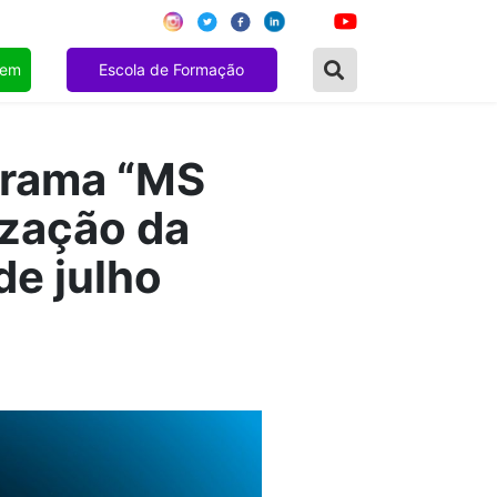
gem
Escola de Formação
grama “MS
ização da
de julho