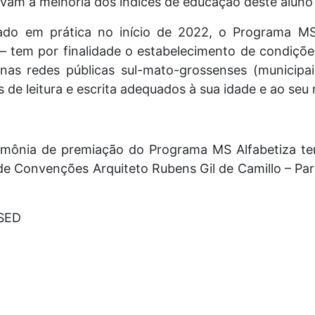
m a melhoria dos índices de educação deste aluno”, 
do em prática no início de 2022, o Programa MS
 – tem por finalidade o estabelecimento de condiçõe
nas redes públicas sul-mato-grossenses (municipa
de leitura e escrita adequados à sua idade e ao seu n
imônia de premiação do Programa MS Alfabetiza ter
 de Convenções Arquiteto Rubens Gil de Camillo – P
 SED