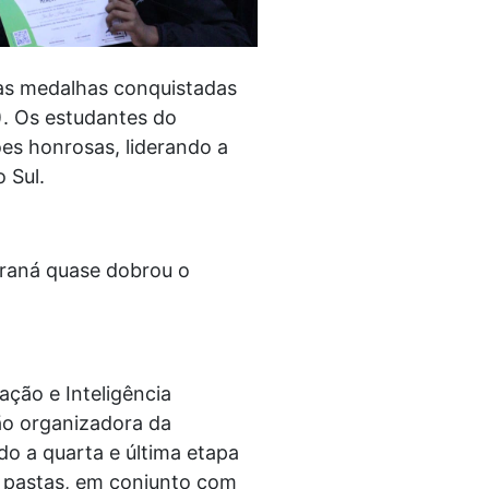
 as medalhas conquistadas
). Os estudantes do
es honrosas, liderando a
o Sul.
araná quase dobrou o
ção e Inteligência
são organizadora da
do a quarta e última etapa
s pastas, em conjunto com