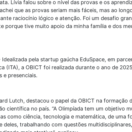
ta. Lívia falou sobre o nível das provas e os aprend
hei que as provas seriam mais fáceis, mas ao longo
stante raciocínio lógico e atenção. Foi um desafio gr
nte porque tive muito apoio da minha família e dos me
 Idealizada pela startup gaúcha EduSpace, em parcer
a (ITA), a OBICT foi realizada durante o ano de 2025
s e presenciais.
rd Lutch, destacou o papel da OBICT na formação d
o científica no país. “A Olimpíada tem um objetivo m
cas como ciência, tecnologia e matemática, de uma f
 deles, trabalhando com questões multidisciplinare