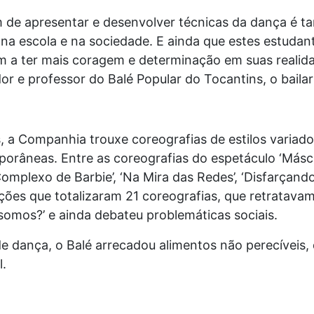
ém de apresentar e desenvolver técnicas da dança é 
, na escola e na sociedade. E ainda que estes estuda
m a ter mais coragem e determinação em suas realida
 e professor do Balé Popular do Tocantins, o baila
a Companhia trouxe coreografias de estilos variados: 
orâneas. Entre as coreografias do espetáculo ‘Másc
 ‘Complexo de Barbie’, ‘Na Mira das Redes’, ‘Disfarçand
ções que totalizaram 21 coreografias, que retratavam
somos?’ e ainda debateu problemáticas sociais.
 dança, o Balé arrecadou alimentos não perecíveis, 
l.