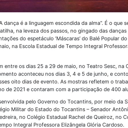
A dança é a linguagem escondida da alma”. É o que s
tilha, na leveza dos passos, no gingado das danças 
tações do espetáculo ‘Máscaras’ do Balé Popular do 
aio, na Escola Estadual de Tempo Integral Professora
m entre os dias 25 a 29 de maio, no Teatro Sesc, na C
omento aconteceu nos dias 3, 4 e 5 de junho, e cont
sses oito dias de evento. As mostras refletem o trab
o de 2021 e contaram com a participação de 400 al
esenvolvida pelo Governo do Tocantins, por meio da S
gio Militar do Estado do Tocantins – Senador Antôni
edreira, no Colégio Estadual Rachel de Queiroz, no Co
empo Integral Professora Elizângela Glória Cardoso.