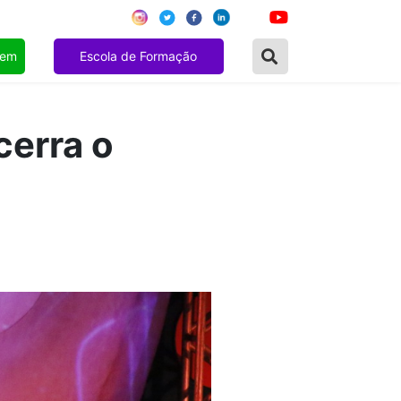
gem
Escola de Formação
cerra o