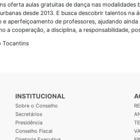
ns oferta aulas gratuitas de dança nas modalidades ba
rbanas desde 2013. E busca descobrir talentos na 
 e aperfeiçoamento de professores, ajudando ainda 
o a cooperação, a disciplina, a responsabilidade, p
o do Tocantins
INSTITUCIONAL
A
Sobre o Conselho
R
Secretários
AN
Presidência
T
Conselho Fiscal
V
Diretoria Executiva
F