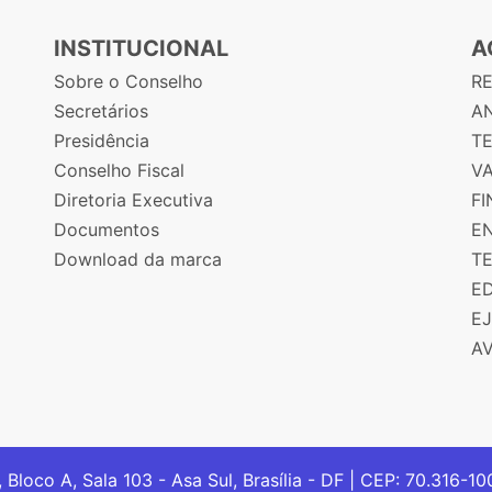
INSTITUCIONAL
A
Sobre o Conselho
R
Secretários
AN
Presidência
T
Conselho Fiscal
V
Diretoria Executiva
F
Documentos
E
Download da marca
T
E
E
A
, Bloco A, Sala 103 - Asa Sul, Brasília - DF | CEP: 70.316-1