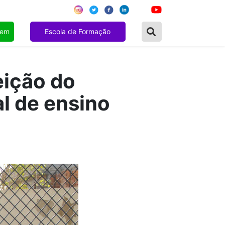
gem
Escola de Formação
eição do
l de ensino