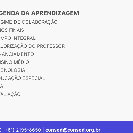
GENDA DA APRENDIZAGEM
EGIME DE COLABORAÇÃO
OS FINAIS
EMPO INTEGRAL
ALORIZAÇÃO DO PROFESSOR
INANCIAMENTO
NSINO MÉDIO
ECNOLOGIA
DUCAÇÃO ESPECIAL
JA
VALIAÇÃO
00 | (61) 2195-8650 |
consed@consed.org.br