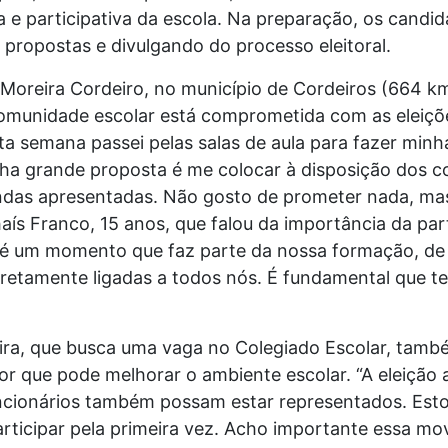
 e participativa da escola. Na preparação, os candid
ropostas e divulgando do processo eleitoral.
Moreira Cordeiro, no município de Cordeiros (664 km
comunidade escolar está comprometida com as eleiçõ
a semana passei pelas salas de aula para fazer minh
nha grande proposta é me colocar à disposição dos c
ndas apresentadas. Não gosto de prometer nada, mas
aís Franco, 15 anos, que falou da importância da par
e é um momento que faz parte da nossa formação, d
iretamente ligadas a todos nós. É fundamental que 
eira, que busca uma vaga no Colegiado Escolar, tamb
r que pode melhorar o ambiente escolar. “A eleição 
ncionários também possam estar representados. Esto
articipar pela primeira vez. Acho importante essa 