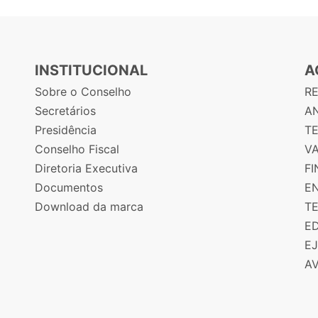
INSTITUCIONAL
A
Sobre o Conselho
R
Secretários
AN
Presidência
T
Conselho Fiscal
V
Diretoria Executiva
F
Documentos
E
Download da marca
T
E
E
A