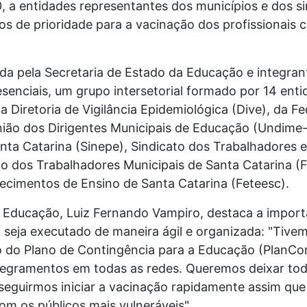
0, a entidades representantes dos municípios e dos si
ios de prioridade para a vacinação dos profissionais 
ada pela Secretaria de Estado da Educação e integra
senciais, um grupo intersetorial formado por 14 enti
a Diretoria de Vigilância Epidemiológica (Dive), da 
nião dos Dirigentes Municipais de Educação (Undime-
anta Catarina (Sinepe), Sindicato dos Trabalhadores
ão dos Trabalhadores Municipais de Santa Catarina (
ecimentos de Ensino de Santa Catarina (Feteesc).
a Educação, Luiz Fernando Vampiro, destaca a import
 seja executado de maneira ágil e organizada: "Tive
 do Plano de Contingência para a Educação (PlanCon)
regramentos em todas as redes. Queremos deixar tod
guirmos iniciar a vacinação rapidamente assim que
m os públicos mais vulneráveis".