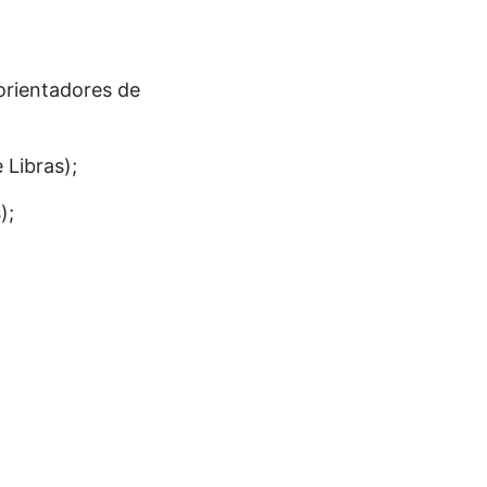
orientadores de
 Libras);
);