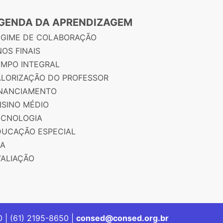
GENDA DA APRENDIZAGEM
EGIME DE COLABORAÇÃO
OS FINAIS
EMPO INTEGRAL
ALORIZAÇÃO DO PROFESSOR
INANCIAMENTO
NSINO MÉDIO
ECNOLOGIA
DUCAÇÃO ESPECIAL
JA
VALIAÇÃO
00 | (61) 2195-8650 |
consed@consed.org.br