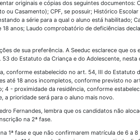
sentar originais e cópias dos seguintes documentos:
o ou Casamento); CPF, se possuir; Histórico Escolar
tando a série para a qual o aluno está habilitado; C
 18 anos; Laudo comprobatório de deficiências decla
opções de sua preferência. A Seeduc esclarece que o
t. 53 do Estatuto da Criança e do Adolescente, nesta
a, conforme estabelecido no art. 54, III do Estatuto 
es até 18 anos incompletos, conforme previsto no art
 4 - proximidade da residência, conforme estabelece
 a prioridade será para o aluno mais novo.
edro Fernandes, lembra que os candidatos não alocad
inscrição na 2ª fase.
na 1ª fase e que não confirmarem matrícula de 6 a 8 