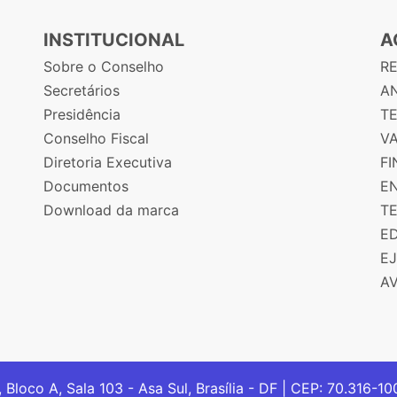
INSTITUCIONAL
A
Sobre o Conselho
R
Secretários
AN
Presidência
T
Conselho Fiscal
V
Diretoria Executiva
F
Documentos
E
Download da marca
T
E
E
A
, Bloco A, Sala 103 - Asa Sul, Brasília - DF | CEP: 70.316-1