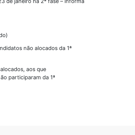
3 de janeiro na 2ª fase – informa
ado)
andidatos não alocados da 1ª
alocados, aos que
ão participaram da 1ª