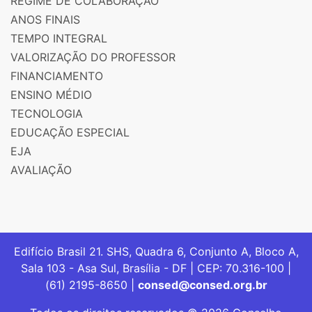
REGIME DE COLABORAÇÃO
ANOS FINAIS
TEMPO INTEGRAL
VALORIZAÇÃO DO PROFESSOR
FINANCIAMENTO
ENSINO MÉDIO
TECNOLOGIA
EDUCAÇÃO ESPECIAL
EJA
AVALIAÇÃO
Edifício Brasil 21. SHS, Quadra 6, Conjunto A, Bloco A,
Sala 103 - Asa Sul, Brasília - DF | CEP: 70.316-100 |
(61) 2195-8650 |
consed@consed.org.br