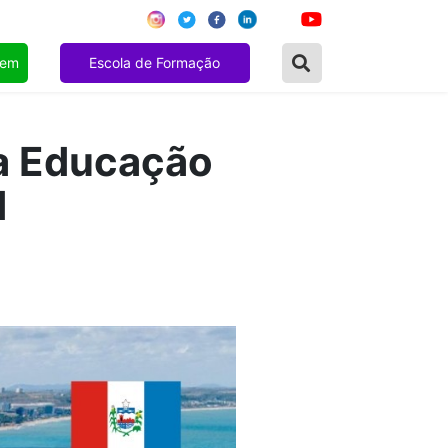
gem
Escola de Formação
a Educação
d