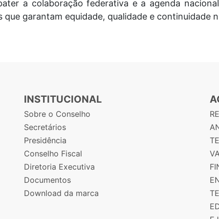
ebater a colaboração federativa e a agenda naciona
as que garantam equidade, qualidade e continuidade 
INSTITUCIONAL
A
Sobre o Conselho
R
Secretários
AN
Presidência
T
Conselho Fiscal
V
Diretoria Executiva
F
Documentos
E
Download da marca
T
E