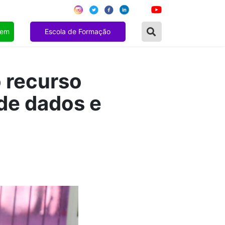
gem
Escola de Formação
 recurso
 de dados e