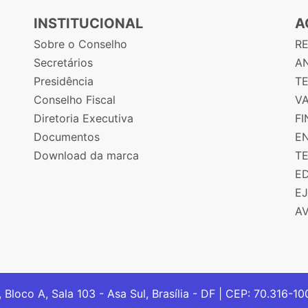
INSTITUCIONAL
A
Sobre o Conselho
R
Secretários
AN
Presidência
T
Conselho Fiscal
V
Diretoria Executiva
F
Documentos
E
Download da marca
T
E
E
A
, Bloco A, Sala 103 - Asa Sul, Brasília - DF | CEP: 70.316-1