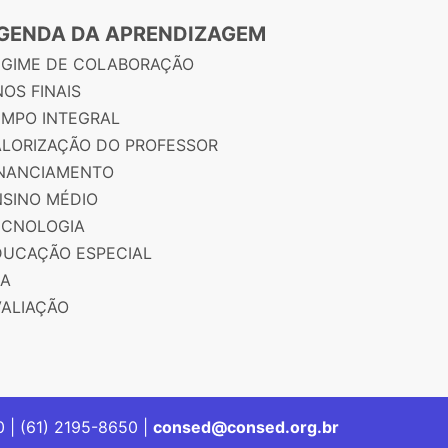
GENDA DA APRENDIZAGEM
EGIME DE COLABORAÇÃO
OS FINAIS
EMPO INTEGRAL
ALORIZAÇÃO DO PROFESSOR
INANCIAMENTO
NSINO MÉDIO
ECNOLOGIA
DUCAÇÃO ESPECIAL
JA
VALIAÇÃO
00 | (61) 2195-8650 |
consed@consed.org.br