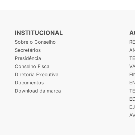
INSTITUCIONAL
A
Sobre o Conselho
R
Secretários
AN
Presidência
T
Conselho Fiscal
V
Diretoria Executiva
F
Documentos
E
Download da marca
T
E
E
A