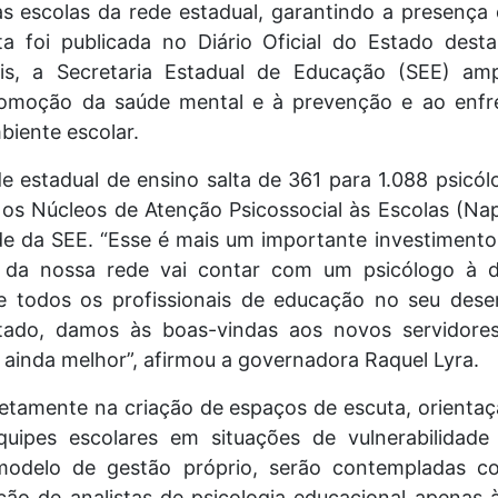
nas escolas da rede estadual, garantindo a presenç
ta foi publicada no Diário Oficial do Estado dest
is, a Secretaria Estadual de Educação (SEE) am
romoção da saúde mental e à prevenção e ao enfr
biente escolar.
estadual de ensino salta de 361 para 1.088 psicólo
, os Núcleos de Atenção Psicossocial às Escolas (Na
de da SEE. “Esse é mais um importante investiment
 da nossa rede vai contar com um psicólogo à di
 e todos os profissionais de educação no seu dese
ado, damos às boas-vindas aos novos servidores
inda melhor”, afirmou a governadora Raquel Lyra.
retamente na criação de espaços de escuta, orienta
quipes escolares em situações de vulnerabilidade
modelo de gestão próprio, serão contempladas c
ção de analistas de psicologia educacional apenas 