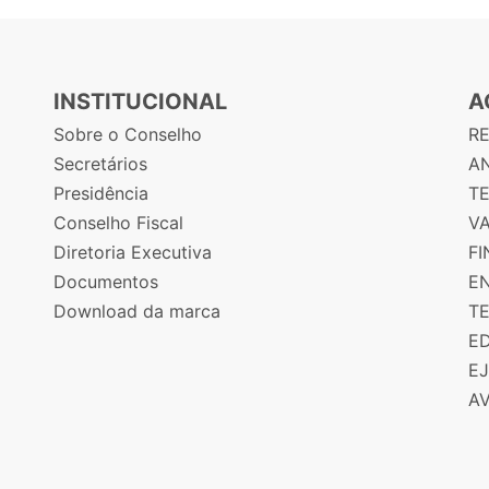
INSTITUCIONAL
A
Sobre o Conselho
R
Secretários
AN
Presidência
T
Conselho Fiscal
V
Diretoria Executiva
F
Documentos
E
Download da marca
T
E
E
A