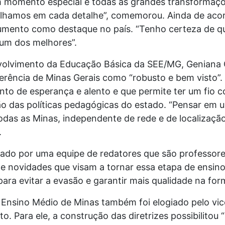
m momento especial e todas as grandes transformaçõe
alhamos em cada detalhe”, comemorou. Ainda de acor
cumento como destaque no país. “Tenho certeza de qu
 um dos melhores”.
volvimento da Educação Básica da SEE/MG, Geniana 
eferência de Minas Gerais como “robusto e bem visto”.
 de esperança e alento e que permite ter um fio c
 das políticas pedagógicas do estado. “Pensar em u
odas as Minas, independente de rede e de localização
.
orado por uma equipe de redatores que são professor
de novidades que visam a tornar essa etapa de ensino
ara evitar a evasão e garantir mais qualidade na fo
o Ensino Médio de Minas também foi elogiado pelo vi
. Para ele, a construção das diretrizes possibilitou 