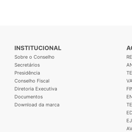
INSTITUCIONAL
A
Sobre o Conselho
R
Secretários
AN
Presidência
T
Conselho Fiscal
V
Diretoria Executiva
F
Documentos
E
Download da marca
T
E
E
A